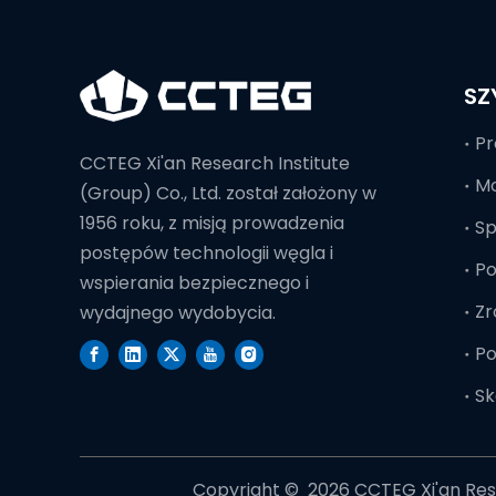
SZ
Pr
CCTEG Xi'an Research Institute
Mo
(Group) Co., Ltd. został założony w
1956 roku, z misją prowadzenia
S
postępów technologii węgla i
Po
wspierania bezpiecznego i
Zr
wydajnego wydobycia.
Po
Sk
Copyright © ️
2026
CCTEG Xi'an Rese