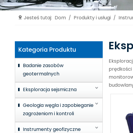
Jesteś tutaj:
Dom
/
Produkty i usługi
/
Instru
Eksp
Kategoria Produktu
Eksplorac
Badanie zasobów
prędkości 
geotermalnych
monitorow
budowlany
Eksploracja sejsmiczna
Geologia węgla i zapobieganie
zagrożeniom i kontroli
Instrumenty geofizyczne