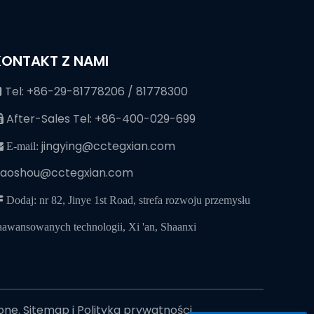
KONTAKT Z NAMI
Tel: +86-29-81778206 / 81778300

After-Sales Tel: +86-400-029-699

jingying@cctegxian.com
 E-mail:
iaoshou@cctegxian.com
 Dodaj: nr 82, Jinye 1st Road, strefa rozwoju przemysłu
aawansowanych technologii, Xi 'an, Shaanxi
żone.
Sitemap
i
Polityka prywatności