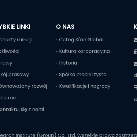
YBKIE LINKI
O NAS
odukty i usługi
Ccteg Xi'an Global
żliwości
Kultura korporacyjna
prawy
Historia

kój prasowy
Spółka macierzysta
x
ównoważony rozwój
Kwalifikacje i nagrody

bierać
z
ontaktuj się z nami
arch Institute (Group) Co., Ltd. Wszelkie prawa zastrze