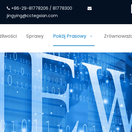
+86-29-81778206 / 81778300


jingying@cctegxian.com
liwości
Sprawy
Pokój Prasowy
Zrównoważo