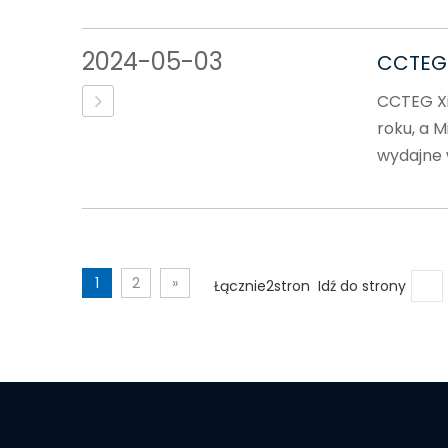
2024-05-03
CCTEG 
CCTEG Xi'
roku, a M
wydajne w
1
2
»
Łącznie2stron Idź do strony