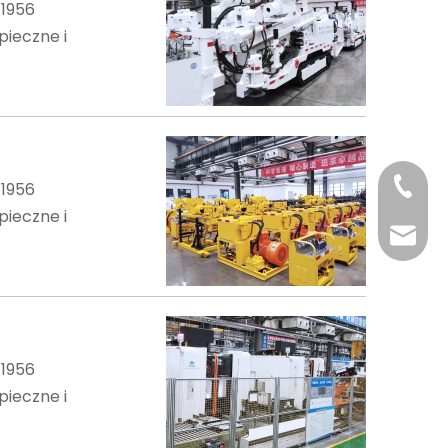
 1956
pieczne i
+86-29
 1956
pieczne i
+86-29
jingyi
xiaosh
 1956
pieczne i