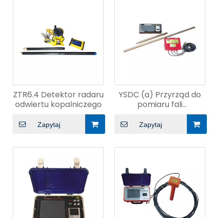
ZTR6.4 Detektor radaru
YSDC (a) Przyrząd do
odwiertu kopalniczego
pomiaru fali
elektromagnetycznej
kopalni podczas
Zapytaj
Zapytaj
wiercenia