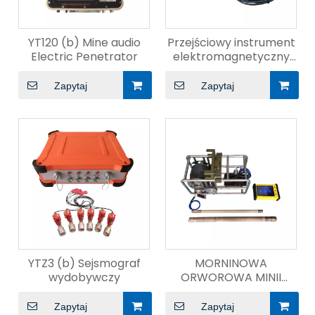
YT120 (b) Mine audio
Przejściowy instrument
Electric Penetrator
elektromagnetyczny
YCS2000A
Zapytaj
Zapytaj
YTZ3 (b) Sejsmograf
MORNINOWA
wydobywczy
ORWOROWA MINII
MULT-PARAMETOR
INSTRUMENT
Zapytaj
Zapytaj