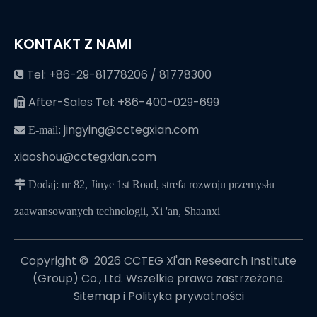
KONTAKT Z NAMI
Tel: +86-29-81778206 / 81778300

After-Sales Tel: +86-400-029-699

jingying@cctegxian.com
 E-mail:
xiaoshou@cctegxian.com
 Dodaj: nr 82, Jinye 1st Road, strefa rozwoju przemysłu
zaawansowanych technologii, Xi 'an, Shaanxi
Copyright © ️
2026
CCTEG Xi'an Research Institute
(Group) Co., Ltd. Wszelkie prawa zastrzeżone.
Sitemap
i
Polityka prywatności