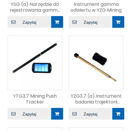
YSG (a) Narzędzie do
Instrument gamma
rejestrowania gamma
odwiertu w YZG Mining
azymutalnego gamma
podczas wiercenia
Zapytaj
Zapytaj
YTG3.7 Mining Push
YZG3.7 (a) Instrument
Tracker
badania trajektorii
odwiertów górniczy
Zapytaj
Zapytaj