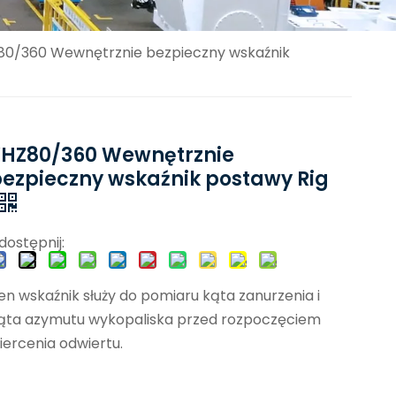
80/360 Wewnętrznie bezpieczny wskaźnik
YHZ80/360 Wewnętrznie
ezpieczny wskaźnik postawy Rig
dostępnij:
en wskaźnik służy do pomiaru kąta zanurzenia i
ąta azymutu wykopaliska przed rozpoczęciem
iercenia odwiertu.