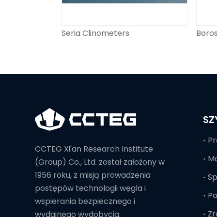
Seria Clinometers
Boro
SZ
Pr
CCTEG Xi'an Research Institute
Mo
(Group) Co., Ltd. został założony w
1956 roku, z misją prowadzenia
S
postępów technologii węgla i
Po
wspierania bezpiecznego i
Zr
wydajnego wydobycia.