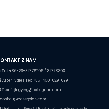
KONTAKT Z NAMI
Tel: +86-29-81778206 / 81778300

After-Sales Tel: +86-400-029-699

jingying@cctegxian.com
 E-mail:
iaoshou@cctegxian.com
 Dodaj: nr 82, Jinye 1st Road, strefa rozwoju przemysłu