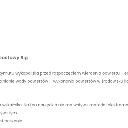
postawy Rig
 azymutu wykopaliska przed rozpoczęciem wiercenia odwiertu. 
alnianie wody odwiertów
wykonania odwiertów w środowisku 
、
wskaźnika. Na ten narzędzia nie ma wpływu materiał elektroma
zywistym.
st noszenie.