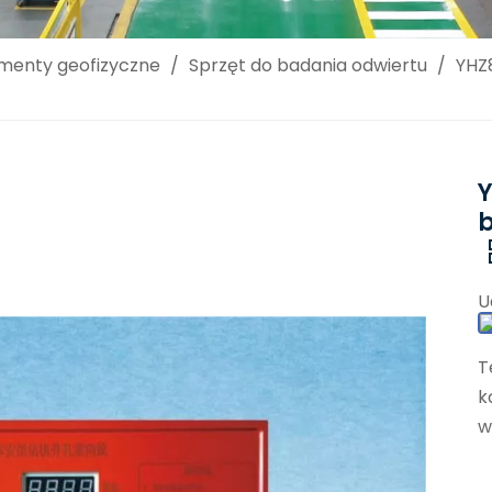
umenty geofizyczne
/
Sprzęt do badania odwiertu
/
YHZ
b
U
T
k
w