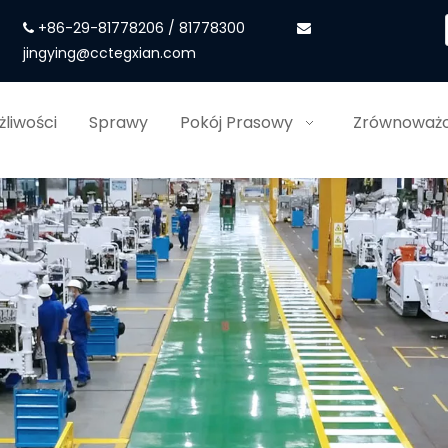
+86-29-81778206 / 81778300


jingying@cctegxian.com
liwości
Sprawy
Pokój Prasowy
Zrównoważo