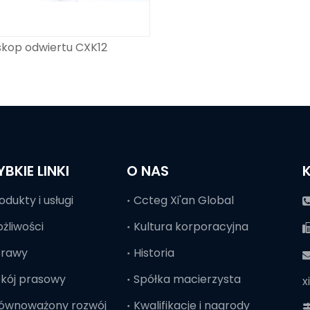
skop odwiertu CXK12
YBKIE LINKI
O NAS
odukty i usługi
Ccteg Xi'an Global
żliwości
Kultura korporacyjna
prawy
Historia

kój prasowy
Spółka macierzysta
x
ównoważony rozwój
Kwalifikacje i nagrody
