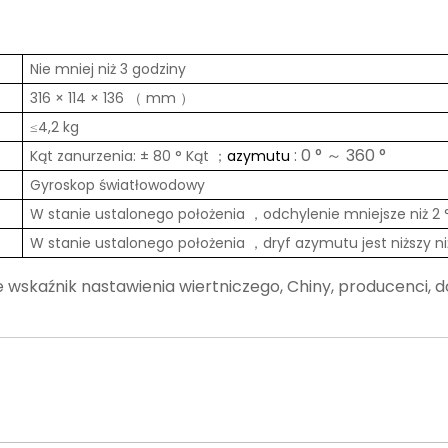
Nie mniej niż 3 godziny
316 × 114 × 136
mm
（
）
≤4,2 kg
: 0 °
360 °
Kąt zanurzenia: ± 80 ° Kąt
azymutu
～
；
Gyroskop światłowodowy
W stanie ustalonego położenia
odchylenie mniejsze niż 2
，
W stanie ustalonego położenia
dryf azymutu jest niższy n
，
wskaźnik nastawienia wiertniczego, Chiny, producenci, d