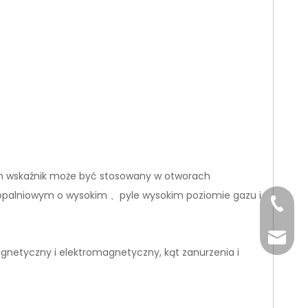
Ten wskaźnik może być stosowany w otworach
kopalniowym o wysokim
pyle wysokim poziomie gazu i
、
+86-29
+86-29
jingyi
gnetyczny i elektromagnetyczny, kąt zanurzenia i
xiaosh