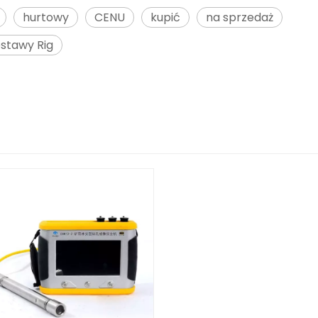
hurtowy
CENU
kupić
na sprzedaż
stawy Rig