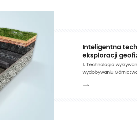
Inteligentna tech
eksploracji geof
1. Technologia wykrywan
wydobywaniu Górnictwa 
osiągnęła niezwykłe wyn
wywołujących katastrofę,
filary osiadania w sz
węgla.