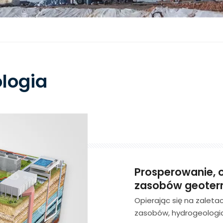
logia
Prosperowanie, o
zasobów geoter
Opierając się na zaleta
zasobów, hydrogeologia,