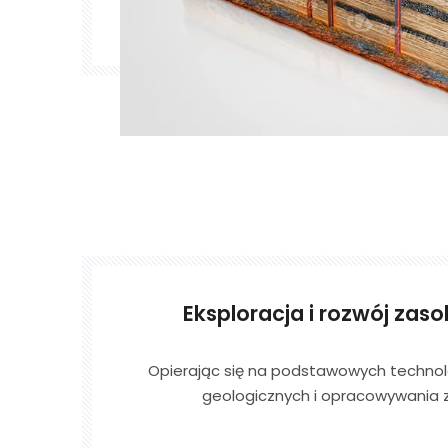
Eksploracja i rozwój za
Opierając się na podstawowych techno
geologicznych i opracowywania
węglem, wykorzystując synergistyczne zal
eksploracji geofizycznej i innych 