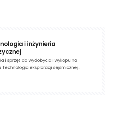
nologia i inżynieria
izycznej
ia i sprzęt do wydobycia i wykopu na
Technologia eksploracji sejsmicznej
iki w wykrywaniu ukrytych ciał
 takich jak uskoki, cienkie pasy węgla i
wach węglowych podczas etapu wydobycia