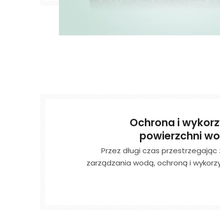
Ochrona i wykor
powierzchni w
Przez długi czas przestrzegając
zarządzania wodą, ochroną i wykorz
skutecznie chronimy zasoby wodne pow
obszarze wydobywczym od źródła
regionalne oczyszczanie, przechwytywa