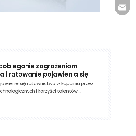
+86-29
jingyi
xiaosh
obieganie zagrożeniom
 i ratowanie pojawienia się
ojawienie się ratownictwu w kopalniu przez
echnologicznych i korzyści talentów,
dzeniem kopalni kompleksowe badanie
go, wykrywanie zagrożenia wodą,
ie, zarządzanie i floo