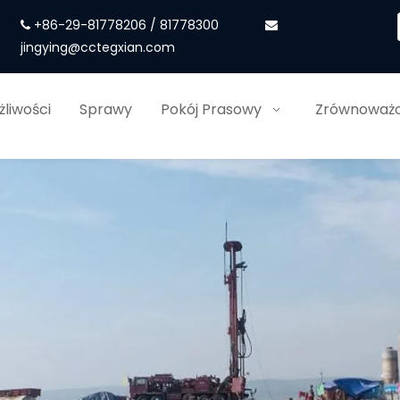
+86-29-81778206 / 81778300


jingying@cctegxian.com
liwości
Sprawy
Pokój Prasowy
Zrównoważo