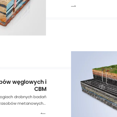
sprzętu wiertniczego, 
geotermalnej. Przeprow
obszarach takich jak p
sobów węglowych i
CBM
logiach drobnych badań
 zasobów metanowych z
ety geologii, wiercenia,
dyscyplin, badamy warunki