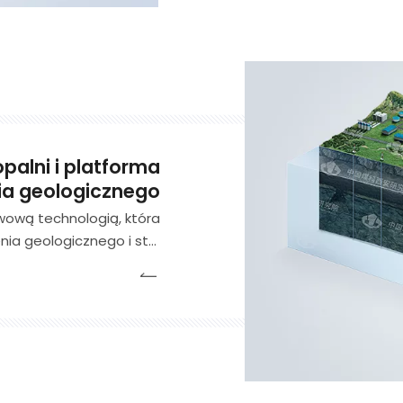
palni i platforma
ia geologicznego
wową technologią, która
nia geologicznego i stoi
wydobycia. Wykorzystuje
i monitorowania w celu
a się na dużych danych i
rójwymiarowej dynamiki