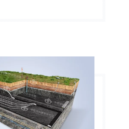
zbadamy technologie rozwoju energii
adził innowacje technologiczne w
ompy ciepła naziemnego,