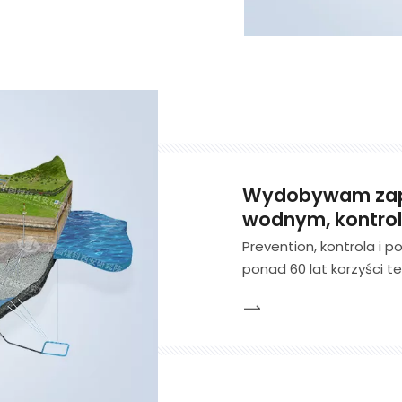
Wydobywam zap
wodnym, kontrola
Prevention, kontrola i p
ponad 60 lat korzyści t
system techniczny z r
stanu hydrogeologiczne
prognozowanie, wykrywan