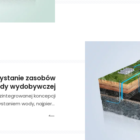
ochrony środowiska EP
zystanie zasobów
ody wydobywczej
 zintegrowanej koncepcji
ystaniem wody, najpierw
ierzchni i podziemne w
 poprzez zaawansowane
nie zasłon i blokowanie
wody