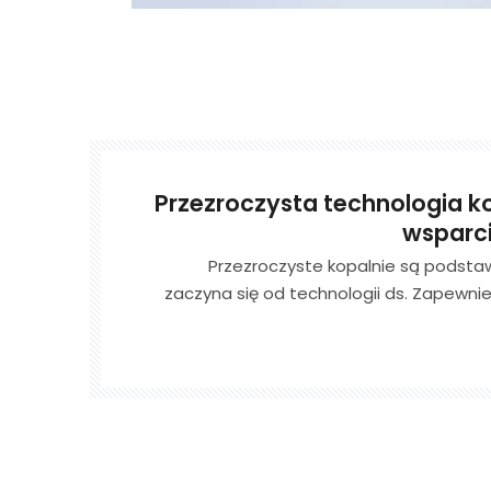
Przezroczysta technologia ko
wsparc
Przezroczyste kopalnie są podsta
zaczyna się od technologii ds. Zapewnie
w obliczu inteligentnego 
zaawansowaną technologię wykrywania 
uzyskania informacji geologicznych. Opier
przetwarzaniu w chmurze, za pomocą t