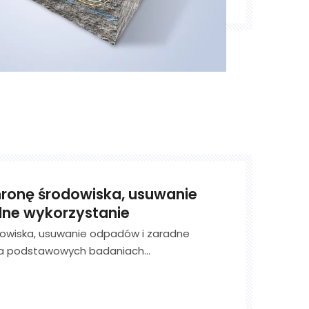
onę środowiska, usuwanie
ne wykorzystanie
owiska, usuwanie odpadów i zaradne
na podstawowych badaniach
ych ochrony środowiska i transformacji
ch technologii, koncentruje się na
onsultingach technicznych, projektu