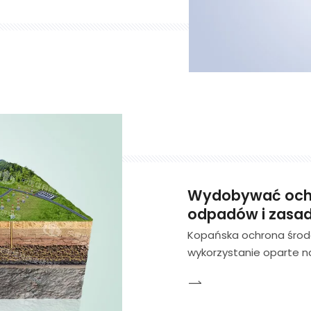
 węgla, projektowania,
Wydobywać ochr
odpadów i zasad
Kopańska ochrona środ
wykorzystanie oparte 
teoretycznych dotycząc
przemysłowej powiązany
badaniach naukowych, k