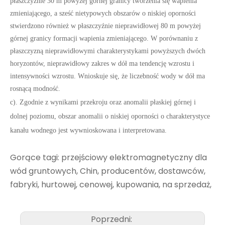
płaszczyźnie 30 m powyżej górnej granicy tworzenia się wapienia
zmieniającego, a sześć nietypowych obszarów o niskiej oporności
stwierdzono również w płaszczyźnie nieprawidłowej 80 m powyżej
górnej granicy formacji wapienia zmieniającego. W porównaniu z
płaszczyzną nieprawidłowymi charakterystykami powyższych dwóch
horyzontów, nieprawidłowy zakres w dół ma tendencję wzrostu i
intensywności wzrostu. Wnioskuje się, że liczebność wody w dół ma
rosnącą modność.
c). Zgodnie z wynikami przekroju oraz anomalii płaskiej górnej i
dolnej poziomu, obszar anomalii o niskiej oporności o charakterystyce
kanału wodnego jest wywnioskowana i interpretowana.
Gorące tagi: przejściowy elektromagnetyczny dla
wód gruntowych, Chin, producentów, dostawców,
fabryki, hurtowej, cenowej, kupowania, na sprzedaż,
Poprzedni: