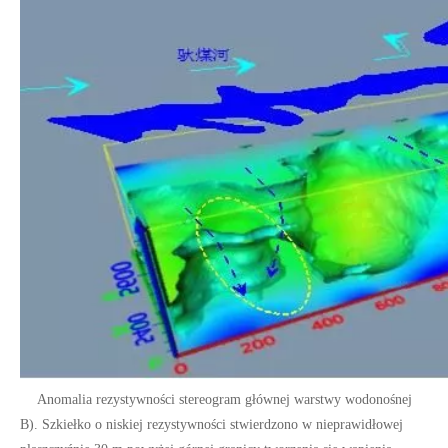
Anomalia rezystywności stereogram głównej warstwy wodonośnej
B). Szkiełko o niskiej rezystywności stwierdzono w nieprawidłowej