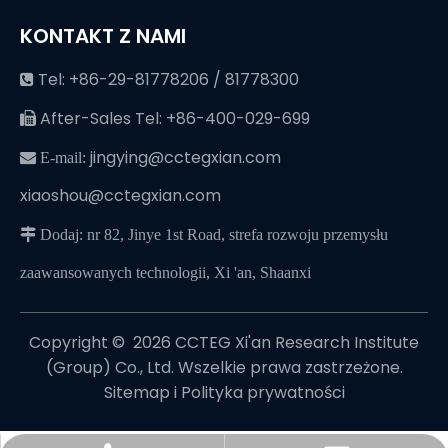
KONTAKT Z NAMI
Tel: +86-29-81778206 / 81778300

After-Sales Tel: +86-400-029-699

jingying@cctegxian.com
 E-mail:
xiaoshou@cctegxian.com
 Dodaj: nr 82, Jinye 1st Road, strefa rozwoju przemysłu
zaawansowanych technologii, Xi 'an, Shaanxi
Copyright © ️
2026
CCTEG Xi'an Research Institute
(Group) Co., Ltd. Wszelkie prawa zastrzeżone.
Sitemap
i
Polityka prywatności