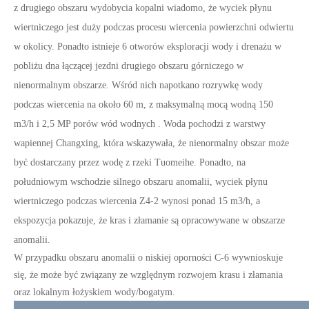
z drugiego obszaru wydobycia kopalni wiadomo, że wyciek płynu
wiertniczego jest duży podczas procesu wiercenia powierzchni odwiertu
w okolicy. Ponadto istnieje 6 otworów eksploracji wody i drenażu w
pobliżu dna łączącej jezdni drugiego obszaru górniczego w
nienormalnym obszarze. Wśród nich napotkano rozrywkę wody
podczas wiercenia na około 60 m, z maksymalną mocą wodną 150
m3/h i 2,5 MP porów wód wodnych
. Woda pochodzi z warstwy
wapiennej Changxing, która wskazywała, że ​​nienormalny obszar może
być dostarczany przez wodę z rzeki Tuomeihe. Ponadto, na
południowym wschodzie silnego obszaru anomalii, wyciek płynu
wiertniczego podczas wiercenia Z4-2 wynosi ponad 15 m3/h, a
ekspozycja pokazuje, że kras i złamanie są opracowywane w obszarze
anomalii.
W przypadku obszaru anomalii o niskiej oporności C-6 wywnioskuje
się, że może być związany ze względnym rozwojem krasu i złamania
oraz lokalnym łożyskiem wody/bogatym.