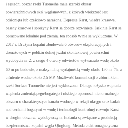
i sąsiedni obszar rzeki Tuomeihe mają szeroki obszar
powierzchniowych skał węglanowych, z których większość jest
odsłonięta lub częściowo narażona. Depresje Karst, wiadra krasowe,
baseny krasowe i sprężyny Karst są dobrze rozwinięte. Jaskinie Karst są
opracowane lokalnie pod ziemią. ten sposób
nie są wykluczone. W
W
2017 r. Drużyna kopalni zbudowała 6 otworów eksploracyjnych i
drenażowych w pobliżu dolnej jezdni skontaktowej powierzchni
wydobycia nr 2, z czego 4 otwory odwiertów wytwarzało wodę około
3
60 m po budowie, z maksymalną wydajnością wody około 150 m
/h, a
ciśnienie wodne około 2,5 MP. Możliwość komunikacji z zbiornikiem
rzeki Surface Tuomeihe nie jest wykluczona. Dlatego łożysko wapienia
wapienia zmieniającego/bogatego i niskiego oporności nienormalnego
obszaru o charakterystyce kanału wodnego w sekcji okręgu oraz badań
nad cechami bogatymi w wodę i technologii kontrolnej rozwoju Karst
w drugim obszarze wydobywczym. Badania są związane z produkcją
bezpieczeństwa kopalni węgla Qinglong. Metoda elektromagnetyczna