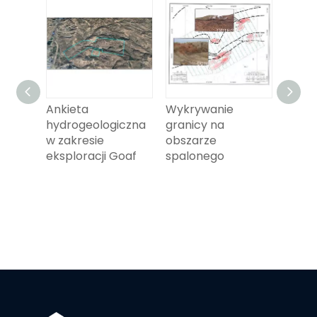
Ankieta
Wykrywanie
Przej
iczne
hydrogeologiczna
granicy na
wykr
w zakresie
obszarze
elek
y
eksploracji Goaf
spalonego
ne