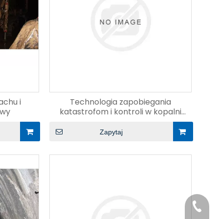
achu i
Technologia zapobiegania
awy
katastrofom i kontroli w kopalni
węgla
Zapytaj
+86-29