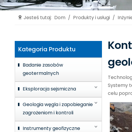
Jesteś tutaj:
Dom
/
Produkty i usługi
/
Inżyni
Kont
Kategoria Produktu
geo
Badanie zasobów
geotermalnych
Technologi
Systemy t
Eksploracja sejsmiczna
celu popr
Geologia węgla i zapobieganie
zagrożeniom i kontroli
Instrumenty geofizyczne