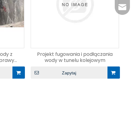
+86-29
jingyi
xiaosh
wody z
Projekt fugowania i podłączania
oprawy
wody w tunelu kolejowym
Zapytaj