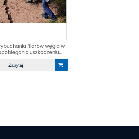
wybuchania filarów węgla w
apobiegania uszkodzeniu
wydobycia węgla
Zapytaj
e i
Wiercenie kierunkowe w
Wiercenie odw
wody Goaf
dachu
drenażem g