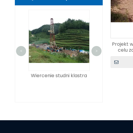
Projekt 
celu z
<
>
／ 1000 ／
Wiercenie studni klastra
Wykrywani
IRLELINE
rozładowanie 
GING