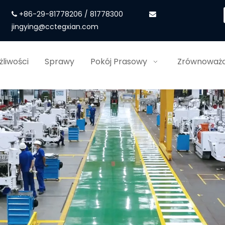
+86-29-81778206 / 81778300


jingying@cctegxian.com
liwości
Sprawy
Pokój Prasowy
Zrównoważo