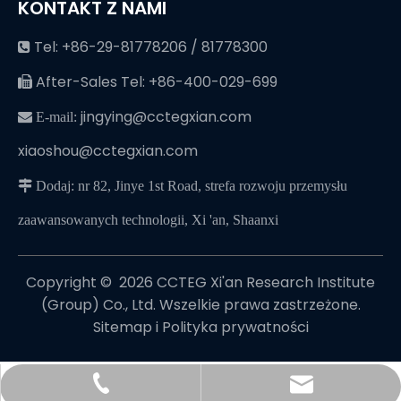
KONTAKT Z NAMI
Tel: +86-29-81778206 / 81778300

After-Sales Tel: +86-400-029-699

jingying@cctegxian.com
 E-mail:
xiaoshou@cctegxian.com
 Dodaj: nr 82, Jinye 1st Road, strefa rozwoju przemysłu
zaawansowanych technologii, Xi 'an, Shaanxi
Copyright © ️
2026
CCTEG Xi'an Research Institute
(Group) Co., Ltd. Wszelkie prawa zastrzeżone.
Sitemap
i
Polityka prywatności
jingying@cctegxian.com
+86-29-81778206