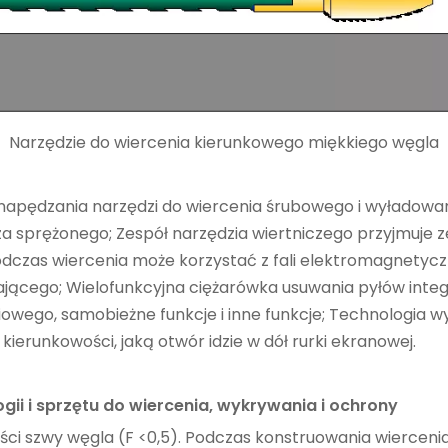
Narzędzie do wiercenia kierunkowego miękkiego węgla
napędzania narzędzi do wiercenia śrubowego i wyładowani
za sprężonego; Zespół narzędzia wiertniczego przyjmuje 
dczas wiercenia może korzystać z fali elektromagnetycz
jącego; Wielofunkcyjna ciężarówka usuwania pyłów integr
owego, samobieżne funkcje i inne funkcje; Technologia
ierunkowości, jaką otwór idzie w dół rurki ekranowej.
ii i sprzętu do wiercenia, wykrywania i ochrony
ości szwy węgla (F <0,5). Podczas konstruowania wiercenia