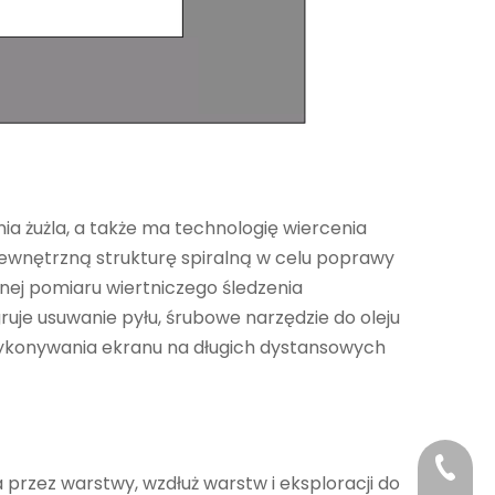
a żużla, a także ma technologię wiercenia
zewnętrzną strukturę spiralną w celu poprawy
nej pomiaru wiertniczego śledzenia
uje usuwanie pyłu, śrubowe narzędzie do oleju
 wykonywania ekranu na długich dystansowych
+86-29
 przez warstwy, wzdłuż warstw i eksploracji do