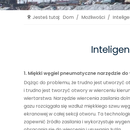
Jesteś tutaj:
Dom
/
Możliwości
/
Intelig
Intelige
1. Miękki węgiel pneumatyczne narzędzie do
Dążąc do problemu, że trudno jest utworzyć o
i trudno jest tworzyć otwory w wierceniu kie
wiertarstwa. Narzędzie wiercenia zasilania 
gazu rozciągała się wzdłuż miękkiego szwu węg
ekranowej w całej sekcji otworu. Ta technolo
zapewnić źródło zasilania i wykorzystuje wy
obracania się do wiercenia i usuwania żużla.