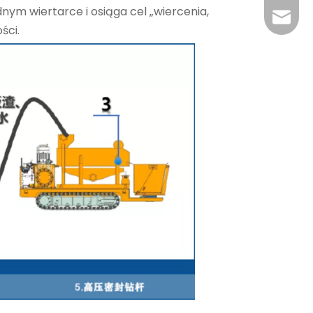
nym wiertarce i osiąga cel „wiercenia,
+86-29
jingyi
ści.
xiaosh