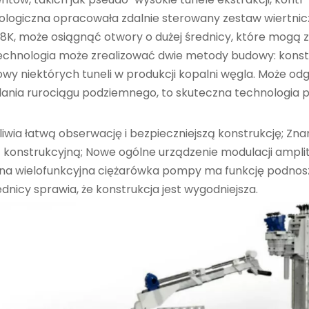
nologiczna opracowała zdalnie sterowany zestaw wiertnic
K, może osiągnąć otwory o dużej średnicy, które mogą z
 technologia może zrealizować dwie metody budowy: konst
wy niektórych tuneli w produkcji kopalni węgla. Może od
adania rurociągu podziemnego, to skuteczna technologia 
liwia łatwą obserwację i bezpieczniejszą konstrukcję; 
konstrukcyjną; Nowe ogólne urządzenie modulacji amplitudy
wana wielofunkcyjna ciężarówka pompy ma funkcję podnosze
nicy sprawia, że ​​konstrukcja jest wygodniejsza.