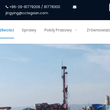
+86-29-81778206 / 81778300


jingying@cctegxian.com
liwości
Sprawy
Pokój Prasowy
Zrównoważo