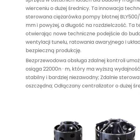
wierceniu o dużej średnicy. Ta innowacja tech
sterowana ciężarówka pompy błotnej BLY500/8
mm i powyżej, a długość na rozdzielczość. Ta
otwierając nowe techniczne podejście do budo
wentylacji tunelu, ratowania awaryjnego i ukł
bezpieczną produkcję.
Bezprzewodowa obsługa zdalnej kontroli umoż
osiąga 22000n · m, który ma wyższą wydajność 
stabilny i bardziej niezawodny; Zdalnie stero
oszczędna; Odłączany centralizator o dużej śred