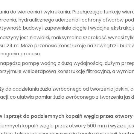
ia do wiercenia i wykrukania: Przełączając funkcję wier
ercenia, hydraulicznego uderzenia i ochrony otworów podc
ywność budowy i zapewniała ciągłe i wydajne ekstrakcję
aszyny jest niewielki, maksymalna szerokość wynosi tylko
i 1,24 m. Może przenosić konstrukcję na zewnątrz i budow
Wymagania procesu;
ik napędza pompę wodną z dużą wydajnością, dużym prz
zyjmuje wieloetapową konstrukcję filtracyjną, a wymian
y do oddzielania żużla zwróconego od tworzenia jaskini, co
ji, co ułatwia pomiar żużla zwróconego z tworzenia jaski
w i sprzęt do podziemnych kopalń węgla przez otwory
dziemnych kopalń węgla przez otwory 500 mm i wyższe j
ntów, takich jak pseudo-wysokie tunele ekstrakcji, kont