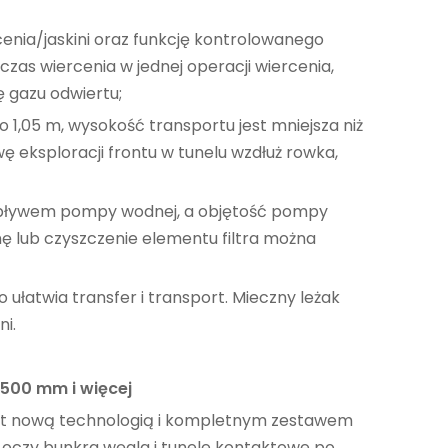
cenia/jaskini oraz funkcję kontrolowanego
zas wiercenia w jednej operacji wiercenia,
 gazu odwiertu;
 1,05 m, wysokość transportu jest mniejsza niż
ę eksploracji frontu w tunelu wzdłuż rowka,
epływem pompy wodnej, a objętość pompy
ę lub czyszczenie elementu filtra można
 ułatwia transfer i transport. Mieczny leżak
ni.
 500 mm i więcej
est nową technologią i kompletnym zestawem
r-oczy bunkra węgla i tunele kontaktowe po