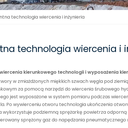
entna technologia wiercenia i inżynieria
ntna technologia wiercenia i i
 wiercenia kierunkowego technologii i wyposażenia k
twory w zmiażdżonych miękkich szwach węgla pod ziemią 
runkowym za pomocą narzędzi do wiercenia śrubowego hydr
dolnego jest wyposażone w system pomiaru podczas wierc
la. Po wywierceniu otworu technologia ukończenia otworu 
gia wykorzystuje podziemną sprężarkę powietrza odporną 
generowany sprężony gaz do napędzania pneumatycznego 