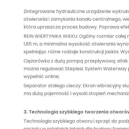
Zintegrowane hydrauliczne urządzenie wykrukan
otwierania i zamykania kanału centralnego, wi
która upraszcza proces budowy. Poprawa efekt
REIN WIERTYNIKA WIEKU: Ogólny rozmiar całej m
1,85 m, a minimalna wysokość otwierania wynos
spełniając różne rodzaje konstrukcji jaskini. 
Ciężarówka z dużą pompą przepływową: siln
można regulować Steplesi. System Waterway pr
wypełnić online;
Separator stałego cieczy: Ekran wibracyjny służ
ma dużą pojemność i wysoki stopień mechanizac
3. Technologia szybkiego tworzenia otworó
Technologia szybkiego otworu i sprzęt do po
sprzętu w ostatnich latach dla budowy fragme