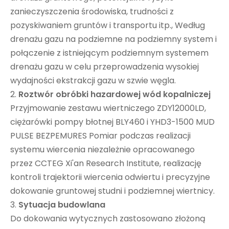
zanieczyszczenia środowiska, trudności z
pozyskiwaniem gruntów i transportu itp., Według
drenażu gazu na podziemne na podziemny system i
połączenie z istniejącym podziemnym systemem
drenażu gazu w celu przeprowadzenia wysokiej
wydajności ekstrakcji gazu w szwie węgla.
2.
Roztwór obróbki hazardowej wód kopalniczej
Przyjmowanie zestawu wiertniczego ZDY12000LD,
ciężarówki pompy błotnej BLY460 i YHD3-1500 MUD
PULSE BEZPEMURES Pomiar podczas realizacji
systemu wiercenia niezależnie opracowanego
przez CCTEG Xi'an Research Institute, realizację
kontroli trajektorii wiercenia odwiertu i precyzyjne
dokowanie gruntowej studni i podziemnej wiertnicy.
3.
Sytuacja budowlana
Do dokowania wytycznych zastosowano złożoną