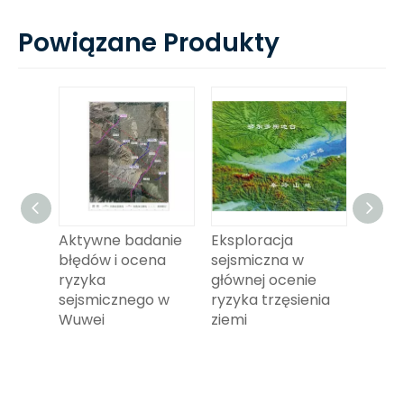
Powiązane Produkty
e
Aktywne badanie
Eksploracja
Płytk
błędów i ocena
sejsmiczna w
sejsm
ryzyka
głównej ocenie
akty
sejsmicznego w
ryzyka trzęsienia
wykr
bości
Wuwei
ziemi
błędó