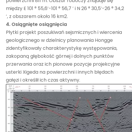
powierzchni 811 m. Obszar roboczy znajduje się
między E 101 ° 55,6′-101 ° 56,7 ′ i N 26 ° 30,5′-26 ° 34,2
′, z obszarem około 16 km2.
4. Osiągnięte osiągnięcia
Płytki projekt poszukiwań sejsmicznych i wiercenia
geologicznego w dzielnicy planowania Hongge
zidentyfikowały charakterystykę występowania,
zakopaną głębokość górnej i dolnych punktów
przerwania oraz ich pionowe pozycje projekcyjne
usterki Xigeda na powierzchni i innych błędach
gałęzi i określił ich czas aktywny.