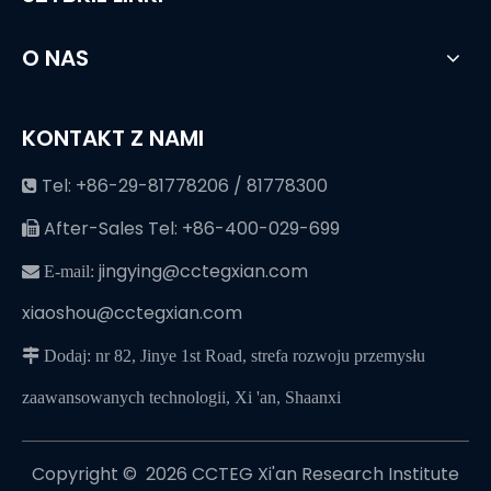
O NAS
KONTAKT Z NAMI
Tel: +86-29-81778206 / 81778300

After-Sales Tel: +86-400-029-699

jingying@cctegxian.com
 E-mail:
xiaoshou@cctegxian.com
 Dodaj: nr 82, Jinye 1st Road, strefa rozwoju przemysłu
zaawansowanych technologii, Xi 'an, Shaanxi
Copyright © ️
2026
CCTEG Xi'an Research Institute