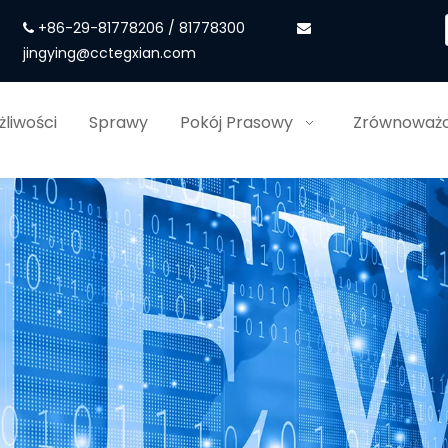
+86-29-81778206 / 81778300


jingying@cctegxian.com
liwości
Sprawy
Pokój Prasowy
Zrównoważo