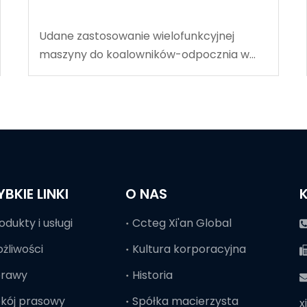
Udane zastosowanie wielofunkcyjnej
maszyny do koalowników-odpocznia w
węgla w Tingnan
YBKIE LINKI
O NAS
odukty i usługi
Ccteg Xi'an Global
żliwości
Kultura korporacyjna
prawy
Historia

kój prasowy
Spółka macierzysta
x