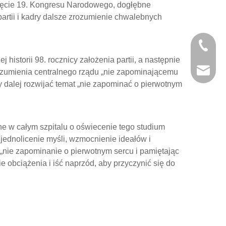
nięcie 19. Kongresu Narodowego, dogłębne
partii i kadry dalsze zrozumienie chwalebnych
+86-29
historii 98. rocznicy założenia partii, a następnie
+86-29
jingyi
rozumienia centralnego rządu „nie zapominającemu
y dalej rozwijać temat „nie zapominać o pierwotnym
xiaosh
e w całym szpitalu o oświecenie tego studium
 ujednolicenie myśli, wzmocnienie ideałów i
 „nie zapominanie o pierwotnym sercu i pamiętając
e obciążenia i iść naprzód, aby przyczynić się do