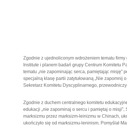
Zgodnie z ujednoliconym wdrożeniem tematu firmy g
Institute i planem badań grupy Centrum Komitetu Par
tematu „nie zapominając serca, pamiętając misję”
p
specjalną klasę partii zatytułowaną „Nie zapomnij o 
Sekretarz Komitetu Dyscyplinarnego, przewodniczył
Zgodnie z duchem centralnego komitetu edukacyjnego,
edukacji „nie zapominaj o sercu i pamiętaj o misji”
marksizmu przez marksizm-leinizmu w Chinach, uko
ukończyło się od marksizmu-leninism. Pomyślał Mao