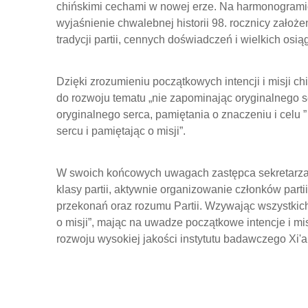
chińskimi cechami w nowej erze. Na harmonogramie
wyjaśnienie chwalebnej historii 98. rocznicy założ
tradycji partii, cennych doświadczeń i wielkich os
Dzięki zrozumieniu początkowych intencji i misji ch
do rozwoju tematu „nie zapominając oryginalnego s
oryginalnego serca, pamiętania o znaczeniu i celu 
sercu i pamiętając o misji”.
W swoich końcowych uwagach zastępca sekretarza Z
klasy partii, aktywnie organizowanie członków partii
przekonań oraz rozumu Partii. Wzywając wszystkich 
o misji”, mając na uwadze początkowe intencje i mi
rozwoju wysokiej jakości instytutu badawczego Xi'a