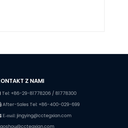
KONTAKT Z NAMI
Tel: +86-29-81778206 / 81778300

After-Sales Tel: +86-400-029-699

jingying@cctegxian.com
 E-mail:
iaoshou@cctegxian.com