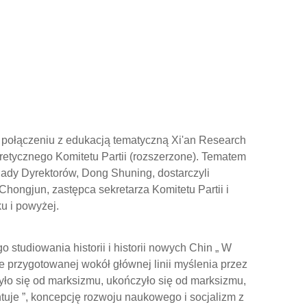
w połączeniu z edukacją tematyczną Xi'an Research
eoretycznego Komitetu Partii (rozszerzone). Tematem
Rady Dyrektorów, Dong Shuning, dostarczyli
 Chongjun, zastępca sekretarza Komitetu Partii i
u i powyżej.
 studiowania historii i historii nowych Chin „ W
ie przygotowanej wokół głównej linii myślenia przez
ło się od marksizmu, ukończyło się od marksizmu,
tuje ”, koncepcję rozwoju naukowego i socjalizm z