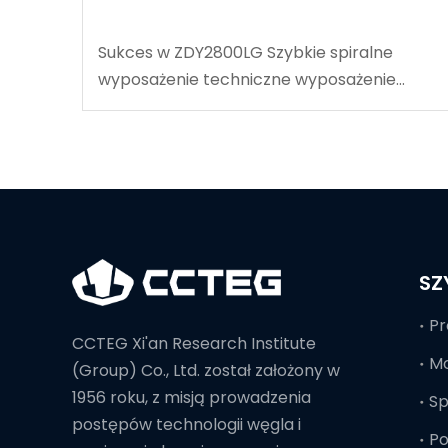
Sukces w ZDY2800LG Szybkie spiralne
wyposażenie techniczne wyposażenie
techniczne
SZ
Pr
CCTEG Xi'an Research Institute
Mo
(Group) Co., Ltd. został założony w
1956 roku, z misją prowadzenia
S
postępów technologii węgla i
Po