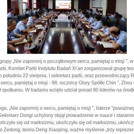
rupy „Nie zapomnij o początkowym sercu, pamiętaj o misji ”, 
tii, Komitet Partii Instytutu Badań Xi'an zorganizował grupę t
o południu 22 sierpnia. I
sekretarz partii, oraz przewodniczący 
sercu, pamiętaj o misji - 98. rocznicę Glory Spółki Chin ”. Zhou
 spotkaniu. W badaniu wzięło udział ponad 80 liderów na środk
 „Nie zapomnij o sercu, pamiętaj o misji ”, liderze ”poważnego
, Sekretarz Dongi uchylony objął prowadzenie w nauce i starann
ńczyło się od marksizmu, ukończyło się od marksizmu, ukończy
 Zedong, teoria Deng Xiaoping, ważne myślenie „trzy reprezen