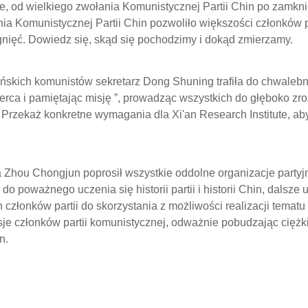
, od wielkiego zwołania Komunistycznej Partii Chin po zamk
enia Komunistycznej Partii Chin pozwoliło większości członków 
iągnięć. Dowiedz się, skąd się pochodzimy i dokąd zmierzamy.
ińskich komunistów sekretarz Dong Shuning trafiła do chwalebnej 
erca i pamiętając misję ”, prowadząc wszystkich do głęboko z
” Przekaż konkretne wymagania dla Xi'an Research Institute, ab
hou Chongjun poprosił wszystkie oddolne organizacje partyjn
 do poważnego uczenia się historii partii i historii Chin, dalsze
członków partii do skorzystania z możliwości realizacji tematu
sje członków partii komunistycznej, odważnie pobudzając ciężki
n.