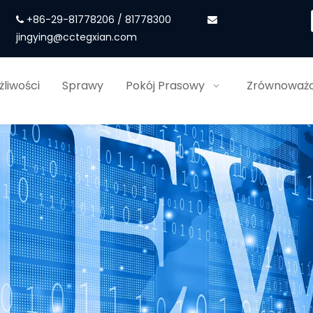
+86-29-81778206 / 81778300


jingying@cctegxian.com
liwości
Sprawy
Pokój Prasowy
Zrównoważo