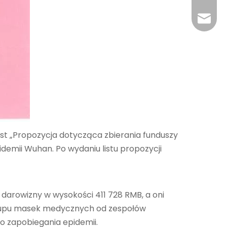
+86-29
jingyi
xiaosh
list „Propozycja dotycząca zbierania funduszy
demii Wuhan. Po wydaniu listu propozycji
darowizny w wysokości 411 728 RMB, a oni
zakupu masek medycznych od zespołów
o zapobiegania epidemii.