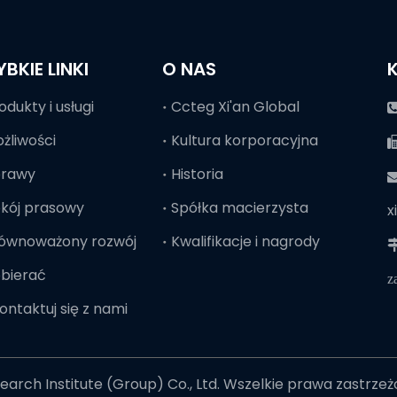
YBKIE LINKI
O NAS
odukty i usługi
Ccteg Xi'an Global
żliwości
Kultura korporacyjna
prawy
Historia

kój prasowy
Spółka macierzysta
x
ównoważony rozwój
Kwalifikacje i nagrody

bierać
z
ontaktuj się z nami
arch Institute (Group) Co., Ltd. Wszelkie prawa zastrze