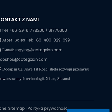
KONTAKT Z NAMI
Tel: +86-29-81778206 / 81778300

After-Sales Tel: +86-400-029-699

jingying@cctegxian.com
 E-mail:
iaoshou@cctegxian.com
 Dodaj: nr 82, Jinye 1st Road, strefa rozwoju przemysłu
aawansowanych technologii, Xi 'an, Shaanxi
żone.
Sitemap
i
Polityka prywatności