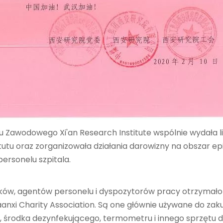
zku Zawodowego Xi'an Research Institute wspólnie wydała 
utu oraz zorganizowała działania darowizny na obszar epi
rsonelu szpitala.
ików, agentów personelu i dyspozytorów pracy otrzymało 
haanxi Charity Association. Są one głównie używane do 
 środka dezynfekującego, termometru i innego sprzętu d