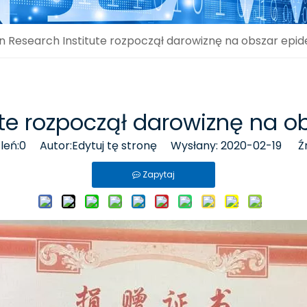
an Research Institute rozpoczął darowiznę na obszar epi
tute rozpoczął darowiznę na 
leń:
0
Autor:Edytuj tę stronę Wysłany: 2020-02-19 Źr
Zapytaj