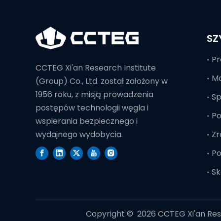
SZ
Pr
CCTEG Xi'an Research Institute
Mo
(Group) Co., Ltd. został założony w
1956 roku, z misją prowadzenia
S
postępów technologii węgla i
Po
wspierania bezpiecznego i
Zr
wydajnego wydobycia.
Po
Sk
Copyright © ️
2026
CCTEG Xi'an Rese