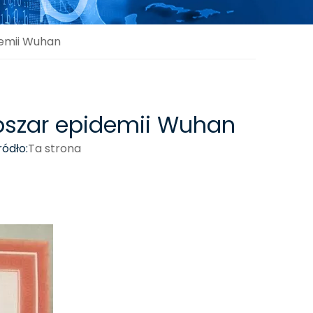
demii Wuhan
obszar epidemii Wuhan
ódło:
Ta strona