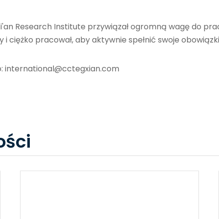
n Research Institute przywiązał ogromną wagę do pracy 
cy i ciężko pracował, aby aktywnie spełnić swoje obowią
o:
international@cctegxian.com
ści