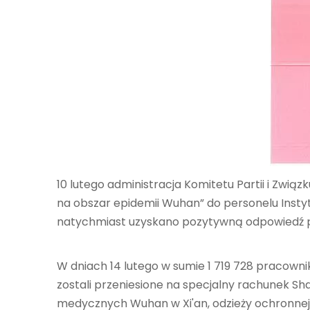
10 lutego administracja Komitetu Partii i Zwią
na obszar epidemii Wuhan” do personelu Instyt
natychmiast uzyskano pozytywną odpowiedź pe
W dniach 14 lutego w sumie 1 719 728 pracown
zostali przeniesione na specjalny rachunek S
medycznych Wuhan w Xi'an, odzieży ochronnej,