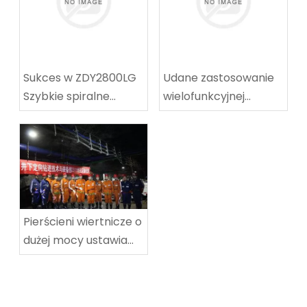
Sukces w ZDY2800LG
Udane zastosowanie
Szybkie spiralne
wielofunkcyjnej
wyposażenie
maszyny do
techniczne
koalowników-
wyposażenie
odpocznia w węgla w
techniczne
Tingnan
Pierścieni wiertnicze o
dużej mocy ustawia
nowy rekord świata w
głębokości wiercenia