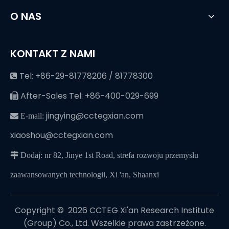
O NAS
KONTAKT Z NAMI
Tel: +86-29-81778206 / 81778300

After-Sales Tel: +86-400-029-699

jingying@cctegxian.com
 E-mail:
xiaoshou@cctegxian.com
 Dodaj: nr 82, Jinye 1st Road, strefa rozwoju przemysłu
zaawansowanych technologii, Xi 'an, Shaanxi
Copyright © ️
2026
CCTEG Xi'an Research Institute
(Group) Co., Ltd. Wszelkie prawa zastrzeżone.