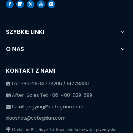
SZYBKIE LINKI
O NAS
KONTAKT Z NAMI
Tel: +86-29-81778206 / 81778300

After-Sales Tel: +86-400-029-699

jingying@cctegxian.com
 E-mail:
xiaoshou@cctegxian.com
 Dodaj: nr 82, Jinye 1st Road, strefa rozwoju przemysłu