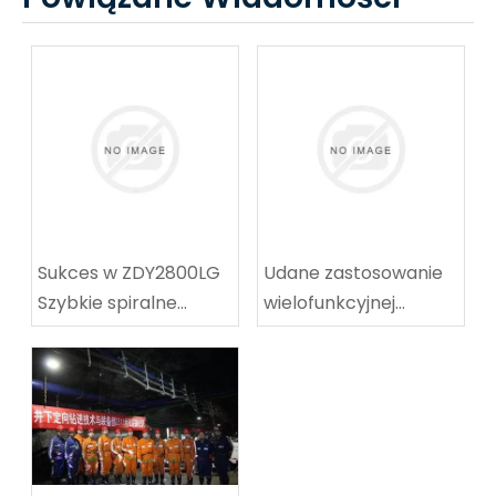
Sukces w ZDY2800LG
Udane zastosowanie
Szybkie spiralne
wielofunkcyjnej
wyposażenie
maszyny do
techniczne
koalowników-
wyposażenie
odpocznia w węgla w
techniczne
Tingnan