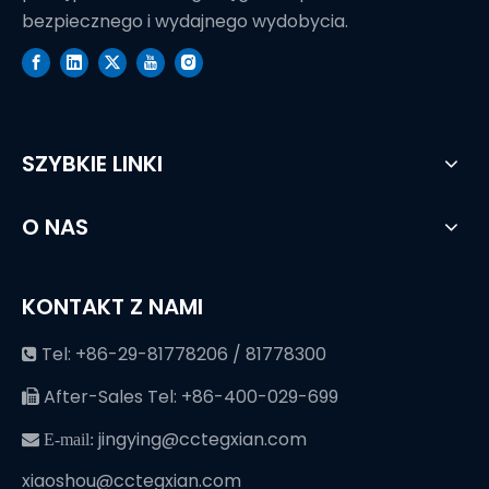
bezpiecznego i wydajnego wydobycia.
SZYBKIE LINKI
O NAS
KONTAKT Z NAMI
Tel: +86-29-81778206 / 81778300

After-Sales Tel: +86-400-029-699

jingying@cctegxian.com
 E-mail:
xiaoshou@cctegxian.com