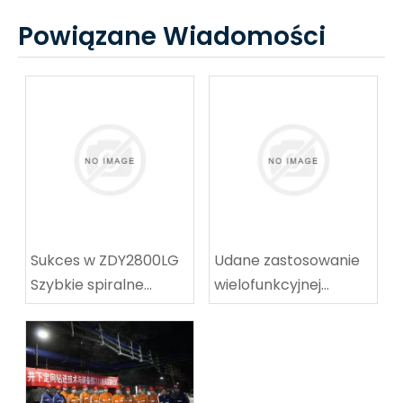
Powiązane Wiadomości
Sukces w ZDY2800LG
Udane zastosowanie
Szybkie spiralne
wielofunkcyjnej
wyposażenie
maszyny do
techniczne
koalowników-
wyposażenie
odpocznia w węgla w
techniczne
Tingnan