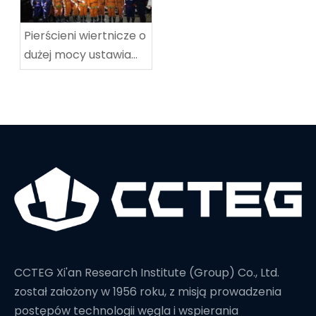
Pierścieni wiertnicze o
dużej mocy ustawia
nowy rekord świata w
głębokości wiercenia
CCTEG Xi'an Research Institute (Group) Co., Ltd.
został założony w 1956 roku, z misją prowadzenia
postępów technologii węgla i wspierania