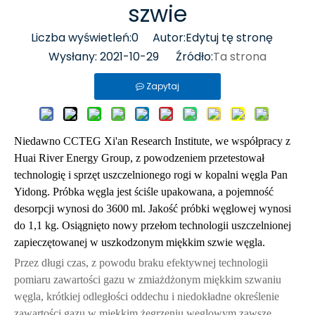
szwie
Liczba wyświetleń:
0
Autor:Edytuj tę stronę
Wysłany: 2021-10-29 Źródło:
Ta strona
Zapytaj
Niedawno CCTEG Xi'an Research Institute, we współpracy z
Huai River Energy Group, z powodzeniem przetestował
technologię i sprzęt uszczelnionego rogi w kopalni węgla Pan
Yidong. Próbka węgla jest ściśle upakowana, a pojemność
desorpcji wynosi do 3600 ml. Jakość próbki węglowej wynosi
do 1,1 kg. Osiągnięto nowy przełom technologii uszczelnionej
zapieczętowanej w uszkodzonym miękkim szwie węgla.
Przez długi czas, z powodu braku efektywnej technologii
pomiaru zawartości gazu w zmiażdżonym miękkim szwaniu
węgla, krótkiej odległości oddechu i niedokładne określenie
zawartości gazu w miękkim żegrzeniu węglowym zawsze