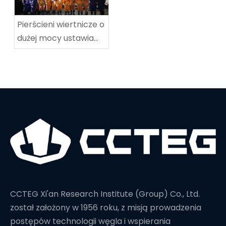
Pierścieni wiertnicze o
dużej mocy ustawia
nowy rekord świata w
głębokości wiercenia
CCTEG Xi'an Research Institute (Group) Co., Ltd.
został założony w 1956 roku, z misją prowadzenia
postępów technologii węgla i wspierania