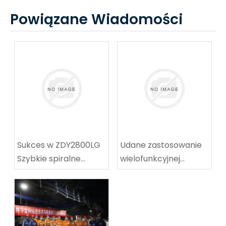
Powiązane Wiadomości
Sukces w ZDY2800LG
Udane zastosowanie
Szybkie spiralne
wielofunkcyjnej
wyposażenie
maszyny do
techniczne
koalowników-
wyposażenie
odpocznia w węgla w
techniczne
Tingnan