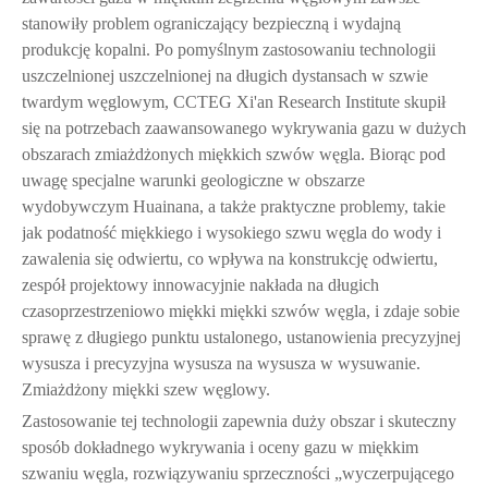
stanowiły problem ograniczający bezpieczną i wydajną
produkcję kopalni. Po pomyślnym zastosowaniu technologii
uszczelnionej uszczelnionej na długich dystansach w szwie
twardym węglowym, CCTEG Xi'an Research Institute skupił
się na potrzebach zaawansowanego wykrywania gazu w dużych
obszarach zmiażdżonych miękkich szwów węgla. Biorąc pod
uwagę specjalne warunki geologiczne w obszarze
wydobywczym Huainana, a także praktyczne problemy, takie
jak podatność miękkiego i wysokiego szwu węgla do wody i
zawalenia się odwiertu, co wpływa na konstrukcję odwiertu,
zespół projektowy innowacyjnie nakłada na długich
czasoprzestrzeniowo miękki miękki szwów węgla, i zdaje sobie
sprawę z długiego punktu ustalonego, ustanowienia precyzyjnej
wysusza i precyzyjna wysusza na wysusza w wysuwanie.
Zmiażdżony miękki szew węglowy.
Zastosowanie tej technologii zapewnia duży obszar i skuteczny
sposób dokładnego wykrywania i oceny gazu w miękkim
szwaniu węgla, rozwiązywaniu sprzeczności „wyczerpującego