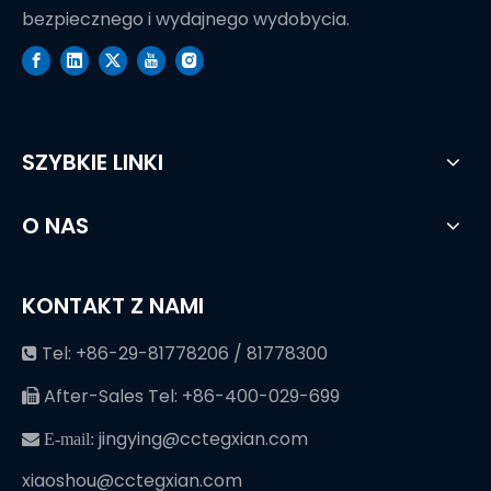
bezpiecznego i wydajnego wydobycia.
SZYBKIE LINKI
O NAS
KONTAKT Z NAMI
Tel: +86-29-81778206 / 81778300

After-Sales Tel: +86-400-029-699

jingying@cctegxian.com
 E-mail:
xiaoshou@cctegxian.com