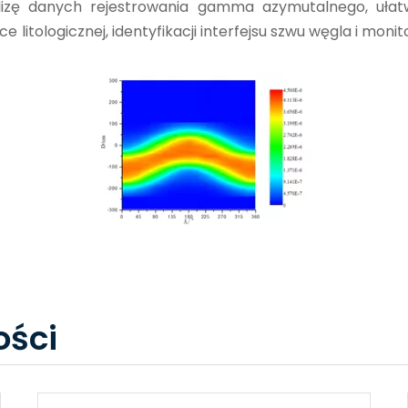
alizę danych rejestrowania gamma azymutalnego, ułat
litologicznej, identyfikacji interfejsu szwu węgla i moni
ści