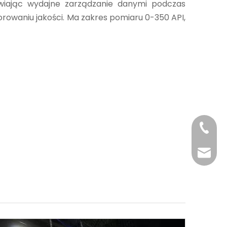
wiając wydajne zarządzanie danymi podczas
torowaniu jakości. Ma zakres pomiaru 0-350 API,
+86-29
+86-29
jingyi
xiaosh