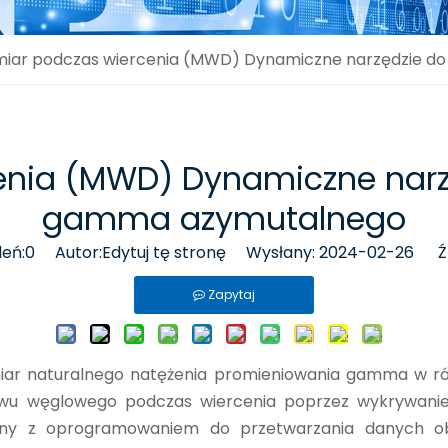
iar podczas wiercenia (MWD) Dynamiczne narzędzie d
enia (MWD) Dynamiczne narzę
gamma azymutalnego
leń:
0
Autor:Edytuj tę stronę Wysłany: 2024-02-26 Źr
Zapytaj
iar naturalnego natężenia promieniowania gamma w ró
 szwu węglowego podczas wiercenia poprzez wykrywan
ny z oprogramowaniem do przetwarzania danych obr