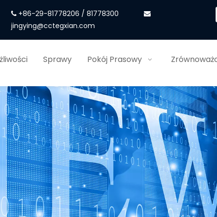
+86-29-81778206 / 81778300


jingying@cctegxian.com
liwości
Sprawy
Pokój Prasowy
Zrównoważo