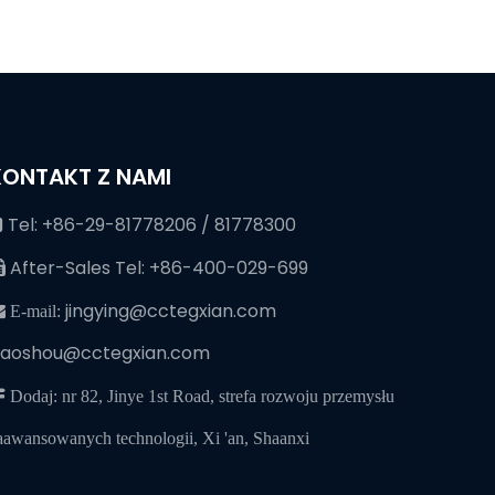
KONTAKT Z NAMI
Tel: +86-29-81778206 / 81778300

After-Sales Tel: +86-400-029-699

jingying@cctegxian.com
 E-mail:
iaoshou@cctegxian.com
 Dodaj: nr 82, Jinye 1st Road, strefa rozwoju przemysłu
aawansowanych technologii, Xi 'an, Shaanxi