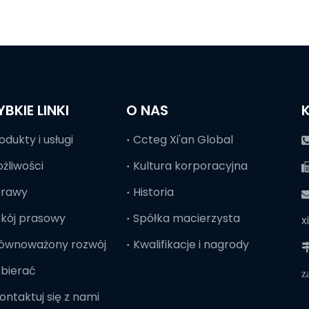
YBKIE LINKI
O NAS
odukty i usługi
Ccteg Xi'an Global
żliwości
Kultura korporacyjna
prawy
Historia

kój prasowy
Spółka macierzysta
x
ównoważony rozwój
Kwalifikacje i nagrody

bierać
z
ontaktuj się z nami