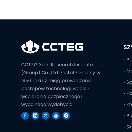
SZ
Pr
CCTEG Xi'an Research Institute
Mo
(Group) Co., Ltd. został założony w
1956 roku, z misją prowadzenia
S
postępów technologii węgla i
Po
wspierania bezpiecznego i
Zr
wydajnego wydobycia.
Po
Sk