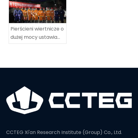
techniczne
Tingnan
Pierścieni wiertnicze o
dużej mocy ustawia
nowy rekord świata w
głębokości wiercenia
CCTEG Xi'an Research Institute (Group) Co., Ltd.