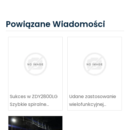
Powiązane Wiadomości
Sukces w ZDY2800LG
Udane zastosowanie
Szybkie spiralne
wielofunkcyjnej
wyposażenie
maszyny do
techniczne
koalowników-
wyposażenie
odpocznia w węgla w