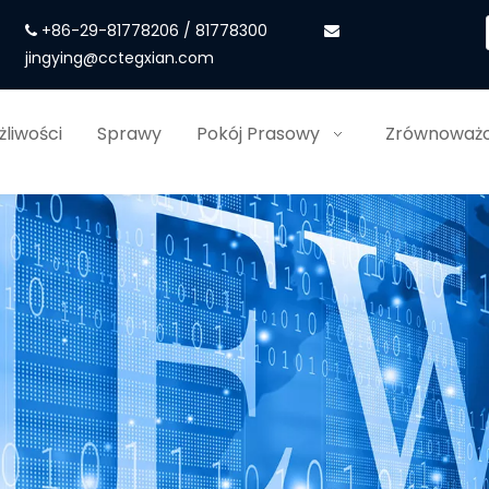
+86-29-81778206 / 81778300


jingying@cctegxian.com
liwości
Sprawy
Pokój Prasowy
Zrównoważo