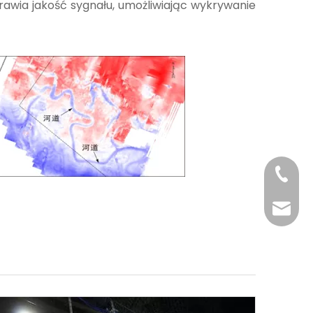
rawia jakość sygnału, umożliwiając wykrywanie
+86-29
+86-29
jingyi
xiaosh