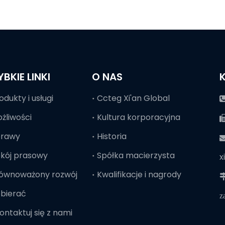
YBKIE LINKI
O NAS
odukty i usługi
Ccteg Xi'an Global
żliwości
Kultura korporacyjna
prawy
Historia

kój prasowy
Spółka macierzysta
x
ównoważony rozwój
Kwalifikacje i nagrody

bierać
z
ontaktuj się z nami