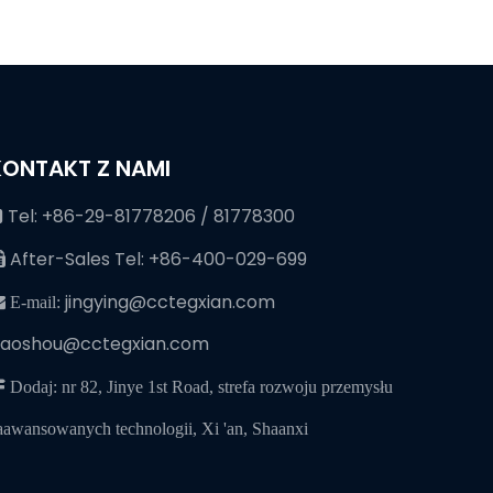
KONTAKT Z NAMI
Tel: +86-29-81778206 / 81778300

After-Sales Tel: +86-400-029-699

jingying@cctegxian.com
 E-mail:
iaoshou@cctegxian.com
 Dodaj: nr 82, Jinye 1st Road, strefa rozwoju przemysłu
aawansowanych technologii, Xi 'an, Shaanxi