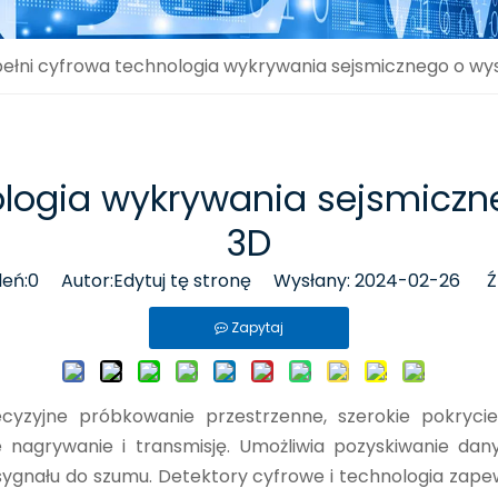
ełni cyfrowa technologia wykrywania sejsmicznego o wys
ologia wykrywania sejsmiczne
3D
leń:
0
Autor:Edytuj tę stronę Wysłany: 2024-02-26 Źr
Zapytaj
ecyzyjne próbkowanie przestrzenne, szerokie pokrycie
e nagrywanie i transmisję. Umożliwia pozyskiwanie da
ku sygnału do szumu. Detektory cyfrowe i technologia zap