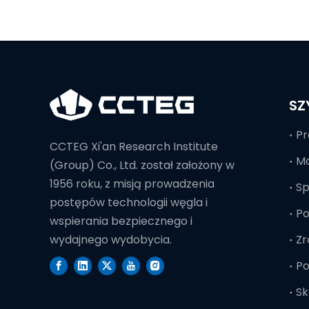
SZ
Pr
CCTEG Xi'an Research Institute
Mo
(Group) Co., Ltd. został założony w
1956 roku, z misją prowadzenia
S
postępów technologii węgla i
Po
wspierania bezpiecznego i
Zr
wydajnego wydobycia.
Po
Sk