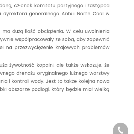
adong, członek komitetu partyjnego i zastępca
ca dyrektora generalnego Anhui North Coal &
.
a dużą ilość obciążenia. W celu uwolnienia
 aktywnie współpracowały ze sobą, aby zapewnić
ziei na przezwyciężenie krajowych problemów
ża żywotność kopalni, ale także wskazuje, że
ywnego drenażu oryginalnego luźnego warstwy
ia i kontroli wody. Jest to także kolejna nowa
ki obszarze podłogi, który będzie miał wielką
+86-29