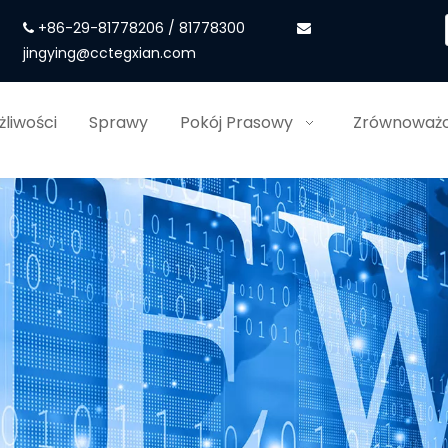
+86-29-81778206 / 81778300


jingying@cctegxian.com
liwości
Sprawy
Pokój Prasowy
Zrównoważo