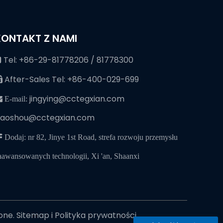
KONTAKT Z NAMI
Tel: +86-29-81778206 / 81778300

After-Sales Tel: +86-400-029-699

jingying@cctegxian.com
 E-mail:
iaoshou@cctegxian.com
 Dodaj: nr 82, Jinye 1st Road, strefa rozwoju przemysłu
aawansowanych technologii, Xi 'an, Shaanxi
żone.
Sitemap
i
Polityka prywatności