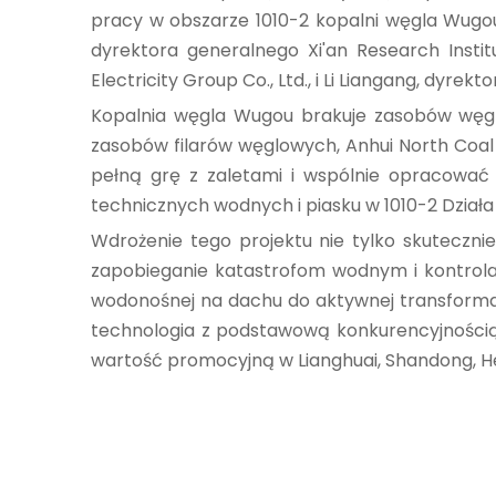
pracy w obszarze 1010-2 kopalni węgla Wugou 
dyrektora generalnego Xi'an Research Insti
Electricity Group Co., Ltd., i Li Liangang, dyr
Kopalnia węgla Wugou brakuje zasobów węgl
zasobów filarów węglowych, Anhui North Coal &
pełną grę z zaletami i wspólnie opracować 
technicznych wodnych i piasku w 1010-2 Dział
Wdrożenie tego projektu nie tylko skuteczni
zapobieganie katastrofom wodnym i kontrola
wodonośnej na dachu do aktywnej transformacji
technologia z podstawową konkurencyjnością X
wartość promocyjną w Lianghuai, Shandong, Hen