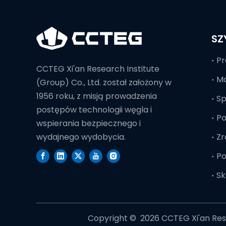
SZ
Pr
CCTEG Xi'an Research Institute
Mo
(Group) Co., Ltd. został założony w
1956 roku, z misją prowadzenia
S
postępów technologii węgla i
Po
wspierania bezpiecznego i
Zr
wydajnego wydobycia.
Po
Sk
Copyright © ️
2026
CCTEG Xi'an Rese