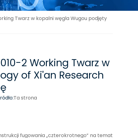
Working Twarz w kopalni węgla Wugou podjęty
 1010-2 Working Twarz w
ogy of Xi'an Research
ię
ódło:
Ta strona
nstrukcji fugowania „czterokrotnego” na temat