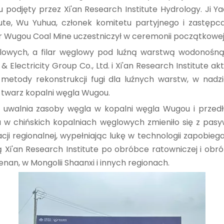
podjęty przez Xi'an Research Institute Hydrology. Ji Y
tute, Wu Yuhua, członek komitetu partyjnego i zastęp
ektor Wugou Coal Mine uczestniczył w ceremonii początkowej
owych, a filar węglowy pod luźną warstwą wodonośną m
 Electricity Group Co., Ltd. i Xi'an Research Institute
metody rekonstrukcji fugi dla luźnych warstw, w nad
a twarz kopalni węgla Wugou.
e uwalnia zasoby węgla w kopalni węgla Wugou i przedłu
 w chińskich kopalniach węglowych zmieniło się z pas
 regionalnej, wypełniając lukę w technologii zapobiegan
i'an Research Institute po obróbce ratowniczej i obrób
an, w Mongolii Shaanxi i innych regionach.