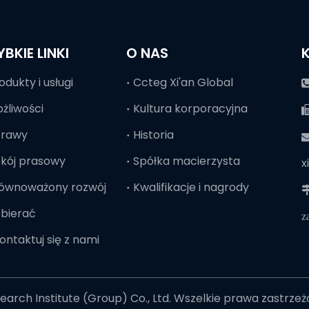
YBKIE LINKI
O NAS
odukty i usługi
Ccteg Xi'an Global
żliwości
Kultura korporacyjna
prawy
Historia

kój prasowy
Spółka macierzysta
x
ównoważony rozwój
Kwalifikacje i nagrody

bierać
z
ontaktuj się z nami
arch Institute (Group) Co., Ltd. Wszelkie prawa zastrze