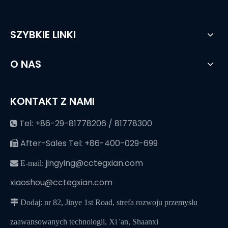
SZYBKIE LINKI
O NAS
KONTAKT Z NAMI
Tel: +86-29-81778206 / 81778300

After-Sales Tel: +86-400-029-699

jingying@cctegxian.com
 E-mail:
xiaoshou@cctegxian.com
 Dodaj: nr 82, Jinye 1st Road, strefa rozwoju przemysłu
zaawansowanych technologii, Xi 'an, Shaanxi