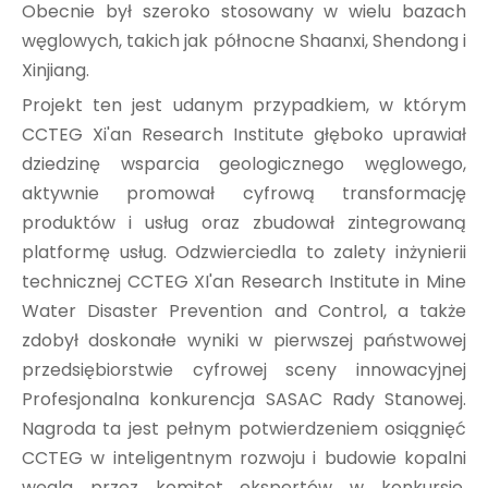
Obecnie był szeroko stosowany w wielu bazach
węglowych, takich jak północne Shaanxi, Shendong i
Xinjiang.
Projekt ten jest udanym przypadkiem, w którym
CCTEG Xi'an Research Institute głęboko uprawiał
dziedzinę wsparcia geologicznego węglowego,
aktywnie promował cyfrową transformację
produktów i usług oraz zbudował zintegrowaną
platformę usług. Odzwierciedla to zalety inżynierii
technicznej CCTEG XI'an Research Institute in Mine
Water Disaster Prevention and Control, a także
zdobył doskonałe wyniki w pierwszej państwowej
przedsiębiorstwie cyfrowej sceny innowacyjnej
Profesjonalna konkurencja SASAC Rady Stanowej.
Nagroda ta jest pełnym potwierdzeniem osiągnięć
CCTEG w inteligentnym rozwoju i budowie kopalni
węgla przez komitet ekspertów w konkursie.