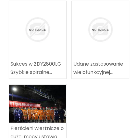
Sukces w ZDY2800LG
Udane zastosowanie
Szybkie spiralne
wielofunkcyjnej
wyposażenie
maszyny do
techniczne
koalowników-
wyposażenie
odpocznia w węgla w
techniczne
Tingnan
Pierścieni wiertnicze o
dużej mocy ustawia