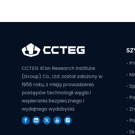
SZ
Pr
CCTEG Xi'an Research Institute
Mo
(Group) Co., Ltd. został założony w
1956 roku, z misją prowadzenia
S
postępów technologii węgla i
Po
wspierania bezpiecznego i
Zr
wydajnego wydobycia.
Po
Sk