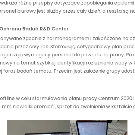
 wdraża różne przepisy dotyczące zapobiegania epidemii
nel biurowy jest służby przez cały dzień, a reszta są na r
 Ochrona Badań R&D Center
onywane zgodnie z harmonogramem i zakończone na czas,
 zadania przez cały rok. Sformułują cotygodniowy plan p
z organizują wymagany personel do powrotu do pracy. Po d
owy na temat szybkiej identyfikacji rozluźnienia wody w
wej ”oraz badań tematu. Trzecim jest założenie grupy ud
 offline w celu sformułowania planu pracy Centrum 2020 
0 mm niewielki promień „sprzęt do zwolnienia w kształcie