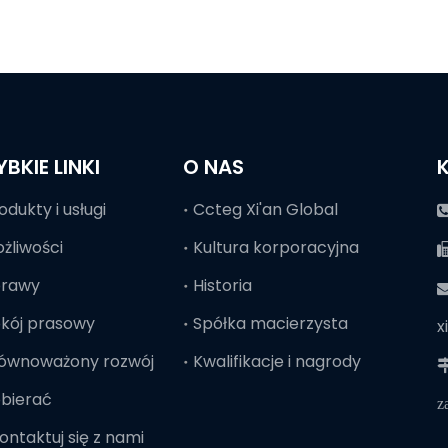
YBKIE LINKI
O NAS
odukty i usługi
Ccteg Xi'an Global
żliwości
Kultura korporacyjna
prawy
Historia

kój prasowy
Spółka macierzysta
x
ównoważony rozwój
Kwalifikacje i nagrody

bierać
z
ontaktuj się z nami