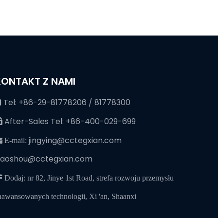
KONTAKT Z NAMI
Tel: +86-29-81778206 / 81778300

After-Sales Tel: +86-400-029-699

jingying@cctegxian.com
 E-mail:
iaoshou@cctegxian.com
 Dodaj: nr 82, Jinye 1st Road, strefa rozwoju przemysłu
aawansowanych technologii, Xi 'an, Shaanxi