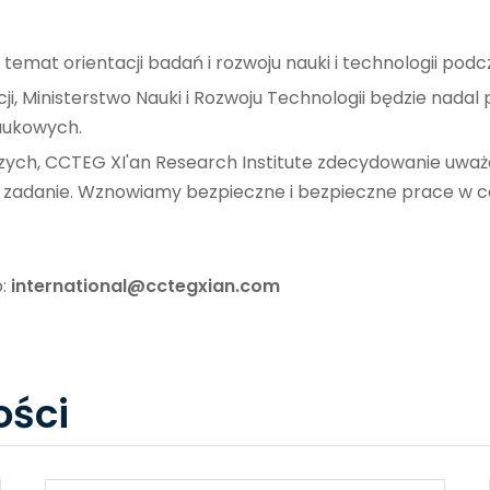
mat orientacji badań i rozwoju nauki i technologii podcz
i, Ministerstwo Nauki i Rozwoju Technologii będzie nada
aukowych.
ych, CCTEG XI'an Research Institute zdecydowanie uważ
e zadanie. Wznowiamy bezpieczne i bezpieczne prace w c
o:
international@cctegxian.com
ści