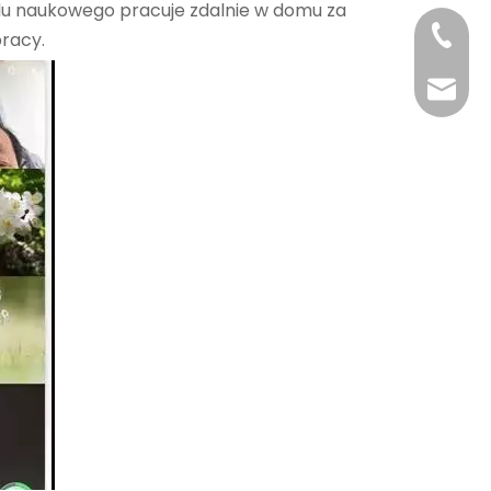
u naukowego pracuje zdalnie w domu za
+86-29
pracy.
+86-29
jingyi
xiaosh