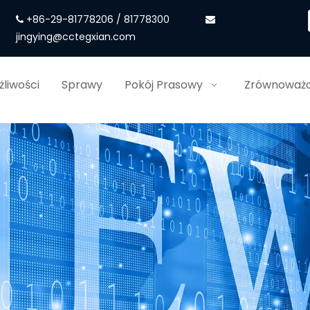
+86-29-81778206 / 81778300


jingying@cctegxian.com
liwości
Sprawy
Pokój Prasowy
Zrównoważo