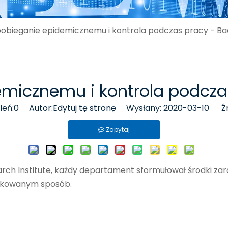
obieganie epidemicznemu i kontrola podczas pracy - Ba
micznemu i kontrola podcza
leń:
0
Autor:Edytuj tę stronę Wysłany: 2020-03-10 Źr
Zapytaj
ch Institute, każdy departament sformułował środki zara
dkowanym sposób.