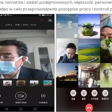
w, tematów i zadań podejmowanych, większość personel
wideo w celu przeprowadzenia postępów pracy i kontroli 