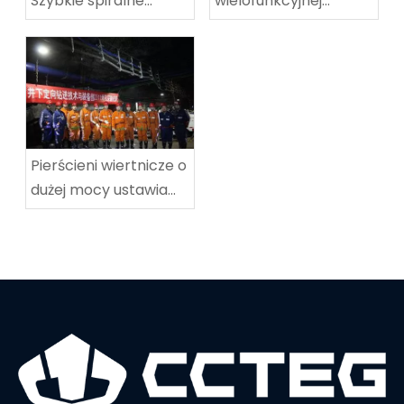
Szybkie spiralne
wielofunkcyjnej
wyposażenie
maszyny do
techniczne
koalowników-
wyposażenie
odpocznia w węgla w
techniczne
Tingnan
Pierścieni wiertnicze o
dużej mocy ustawia
nowy rekord świata w
głębokości wiercenia