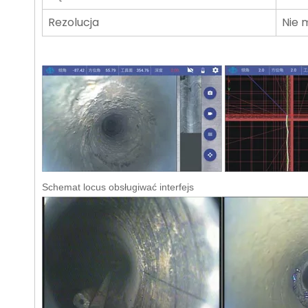
Rezolucja
Nie m
Schemat locus obsługiwać interfejs