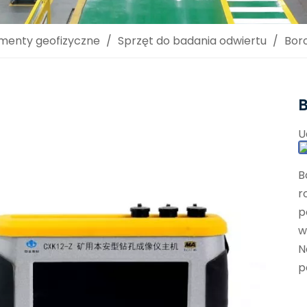
umenty geofizyczne
/
Sprzęt do badania odwiertu
/
Bor
U
B
r
p
w
N
p