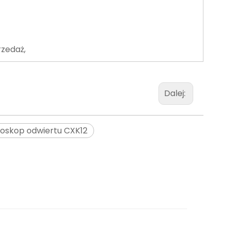
rzedaż,
Dalej:
oskop odwiertu CXK12