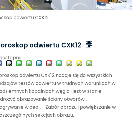
oskop odwiertu CXK12
Boroskop odwiertu CXK12
dostępnij:
oroskop odwiertu CXK12 nadaje się do wszystkich
odzajów testów odwiertu w trudnych warunkach w
odziemnych kopalniach węgla i jest w stanie
drożyć obrazowanie ściany otworów 、
agrywanie wideo 、 Zabór obrazu i powiększanie w
oszczególnych sekcjach obrazu.