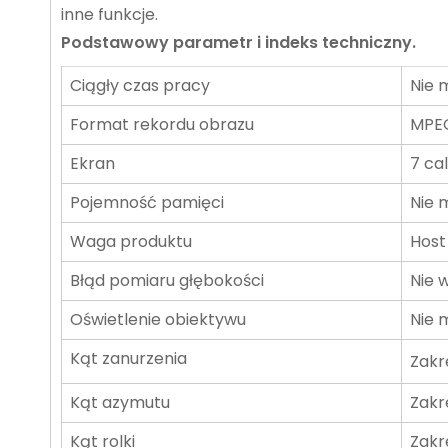
inne funkcje.
Podstawowy parametr i indeks techniczny.
Ciągły czas pracy
Nie m
Format rekordu obrazu
MPE
Ekran
7 ca
Pojemność pamięci
Nie m
Waga produktu
Host 
Błąd pomiaru głębokości
Nie w
Oświetlenie obiektywu
Nie m
Kąt zanurzenia
Zakr
Kąt azymutu
Zakre
Kąt rolki
Zakre