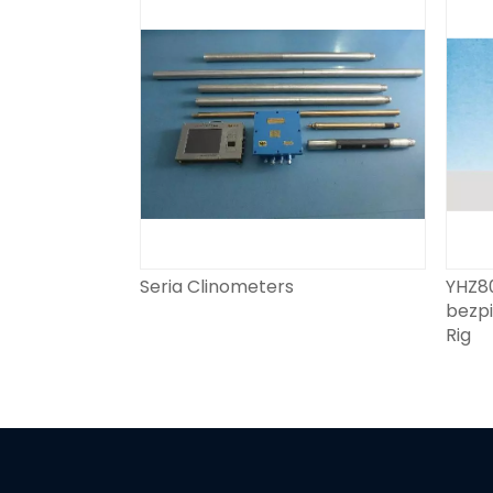
Seria Clinometers
YHZ8
bezp
Rig