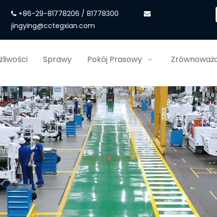
+86-29-81778206 / 81778300


jingying@cctegxian.com
liwości
Sprawy
Pokój Prasowy
Zrównoważo