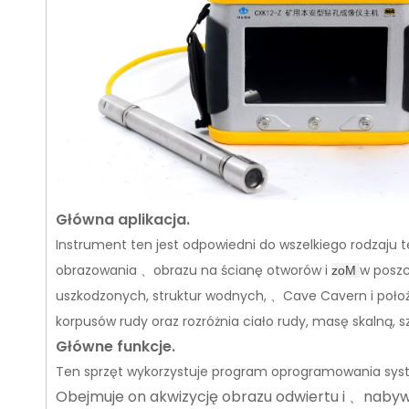
Główna aplikacja.
Instrument ten jest odpowiedni do wszelkiego rodzaju
obrazowania
obrazu na ścianę otworów i
w poszc
zoM
、
uszkodzonych, struktur wodnych,
Cave Cavern i poło
、
korpusów rudy oraz rozróżnia ciało rudy, masę skalną, s
Główne funkcje.
Ten sprzęt wykorzystuje program oprogramowania sy
Obejmuje on akwizycję obrazu odwiertu i
nabywa
、