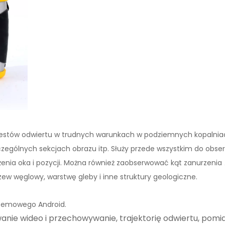
 testów odwiertu w trudnych warunkach w podziemnych kopalnia
zególnych sekcjach obrazu itp. Służy przede wszystkim do obse
żenia oka i pozycji. Można również zaobserwować kąt zanurzenia
zew węglowy, warstwę gleby i inne struktury geologiczne.
stemowego Android.
nie wideo i przechowywanie, trajektorię odwiertu, pomia