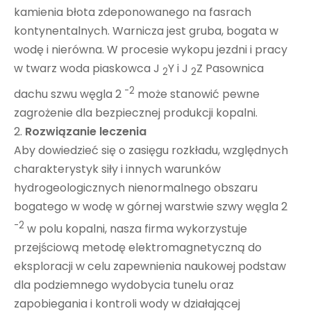
kamienia błota zdeponowanego na fasrach
kontynentalnych. Warnicza jest gruba, bogata w
wodę i nierówna. W procesie wykopu jezdni i pracy
w twarz woda piaskowca J
Y i J
Z Pasownica
2
2
-2
dachu szwu węgla 2
może stanowić pewne
zagrożenie dla bezpiecznej produkcji kopalni.
2.
Rozwiązanie leczenia
Aby dowiedzieć się o zasięgu rozkładu, względnych
charakterystyk siły i innych warunków
hydrogeologicznych nienormalnego obszaru
bogatego w wodę w górnej warstwie szwy węgla 2
-2
w polu kopalni, nasza firma wykorzystuje
przejściową metodę elektromagnetyczną do
eksploracji w celu zapewnienia naukowej podstaw
dla podziemnego wydobycia tunelu oraz
zapobiegania i kontroli wody w działającej