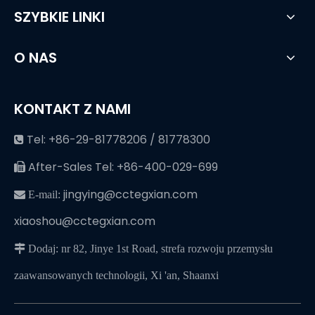
SZYBKIE LINKI
O NAS
KONTAKT Z NAMI
Tel: +86-29-81778206 / 81778300

After-Sales Tel: +86-400-029-699

jingying@cctegxian.com
 E-mail:
xiaoshou@cctegxian.com
 Dodaj: nr 82, Jinye 1st Road, strefa rozwoju przemysłu
zaawansowanych technologii, Xi 'an, Shaanxi