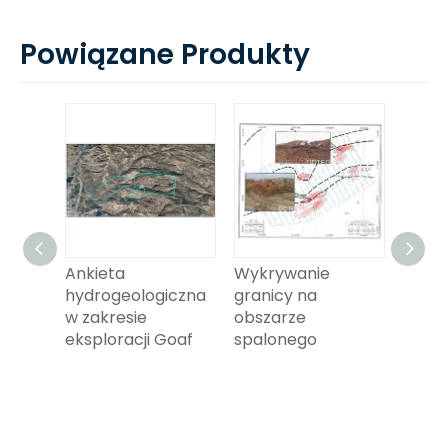
Powiązane Produkty
Ankieta
Wykrywanie
Przej
iczne
hydrogeologiczna
granicy na
wykr
w zakresie
obszarze
elek
y
eksploracji Goaf
spalonego
ne