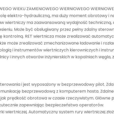
GO WIEKU ZAMIENIOWEGO WIERNIOWEGO WIERNIOWE WIEL
olę elektro-hydrauliczną, ma duży moment obrotowy i nada
taw wiertniczy ma zaawansowaną wydajność techniczną, d
esieniu. Może być obsługiwany przez pełny zdalny sterowni
ę kontrolną. RET wiertnicza może zrealizować automaty
akże może zrealizować zmechanizowane ładowanie i rozładu
ologią i instrumentów wiertniczych kierowniczych i inst
nicy i innych otworów inżynierskich w kopalniach węgla,
sterowania i jest wyposażony w bezprzewodowy pilot. Zda
a komunikację bezprzewodową z komputerem hosta. Zdaln
 jak prędkość obrotowa w czasie rzeczywistym. Główne pa
skutecznie zapewniając bezpieczeństwo operatorów.
i wiertniczej. Automatyczny system rury wiertniczej zło