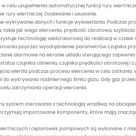
celu uzupełnienia automatycznej funkcji rury wiertnicze
rury wiertniczej. Dodawanie i usuwanie.
ne wykrywanie danych i funkcje wyświetlania. Podczas p
takie jak waga wiercenia, prędkość obrotowa, szybkość 
zystuje technologię wielorasorową do realizacji w czasi
cenia poprzez wyodrębnienie parametrów czujnika przem
lanie alarmowe na ekranie układu sterującego zapewnia 
tatus czujnika ciśnienia, czujnika prędkości obrotowej i 
nięcia wiertła podczas procesu wiercenia w celu zatkania
do wykrywania nadmiernego limitu gazu. Gdy gaz przekroczy
celu zatrzymania operacji wiercenia.
ny system sterowania z technologią wrażliwą na obciążen
przyjmują importowane komponenty, które mają znacząc
iertniczych i ciężarówek pompowych są wykonane z marki