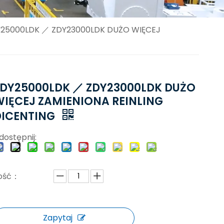
25000LDK ／ ZDY23000LDK DUŻO WIĘCEJ
ZDY25000LDK ／ ZDY23000LDK DUŻO
WIĘCEJ ZAMIENIONA REINLING
DICENTING
dostępnij:
lość：
Zapytaj