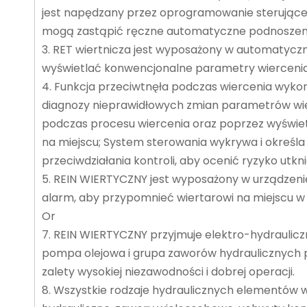
jest napędzany przez oprogramowanie sterujące w 
mogą zastąpić ręczne automatyczne podnoszenie 
3. RET wiertnicza jest wyposażony w automatycz
wyświetlać konwencjonalne parametry wiercenia, 
4. Funkcja przeciwtnęła podczas wiercenia wykor
diagnozy nieprawidłowych zmian parametrów wier
podczas procesu wiercenia oraz poprzez wyświet
na miejscu; System sterowania wykrywa i określa s
przeciwdziałania kontroli, aby ocenić ryzyko utk
5. REIN WIERTYCZNY jest wyposażony w urządzenie 
alarm, aby przypomnieć wiertarowi na miejscu w 
Or
7. REIN WIERTYCZNY przyjmuje elektro-hydraulicz
pompa olejowa i grupa zaworów hydraulicznych 
zalety wysokiej niezawodności i dobrej operacji.
8. Wszystkie rodzaje hydraulicznych elementów w