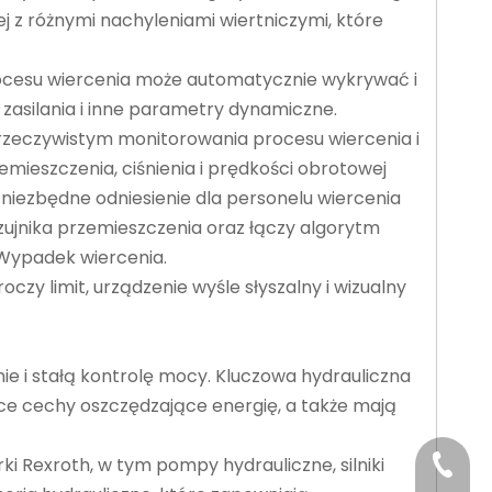
j z różnymi nachyleniami wiertniczymi, które
rocesu wiercenia może automatycznie wykrywać i
zasilania i inne parametry dynamiczne.
e rzeczywistym monitorowania procesu wiercenia i
ieszczenia, ciśnienia i prędkości obrotowej
niezbędne odniesienie dla personelu wiercenia
czujnika przemieszczenia oraz łączy algorytm
. Wypadek wiercenia.
 limit, urządzenie wyśle ​​słyszalny i wizualny
ie i stałą kontrolę mocy. Kluczowa hydrauliczna
e cechy oszczędzające energię, a także mają
 Rexroth, w tym pompy hydrauliczne, silniki
+86-29