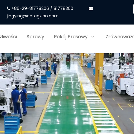
+86-29-81778206 / 81778300


jingying@cctegxian.com
liwości
Sprawy
Pokój Prasowy
Zrównoważo