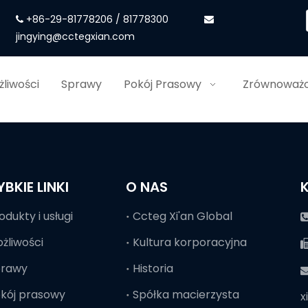
+86-29-81778206 / 81778300


jingying@cctegxian.com
liwości
Sprawy
Pokój Prasowy
Zrównoważo
YBKIE LINKI
O NAS
odukty i usługi
Ccteg Xi'an Global
żliwości
Kultura korporacyjna
prawy
Historia

kój prasowy
Spółka macierzysta
x