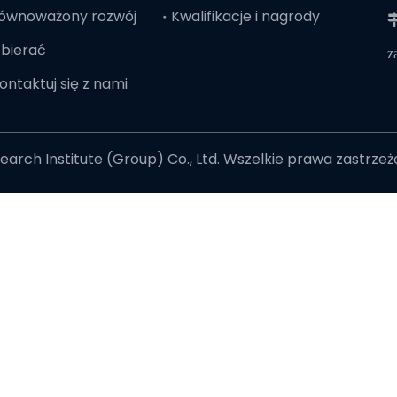
ównoważony rozwój
Kwalifikacje i nagrody

bierać
z
ontaktuj się z nami
arch Institute (Group) Co., Ltd. Wszelkie prawa zastrze