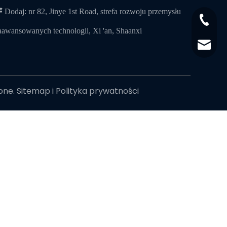
 Dodaj: nr 82, Jinye 1st Road, strefa rozwoju przemysłu
+86-29
aawansowanych technologii, Xi 'an, Shaanxi
+86-29
jingyi
xiaosh
żone.
Sitemap
i
Polityka prywatności