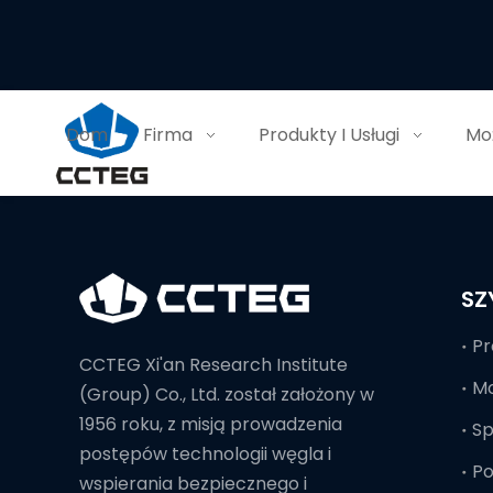
Dom
Firma
Produkty I Usługi
Moż
SZ
Pr
CCTEG Xi'an Research Institute
Mo
(Group) Co., Ltd. został założony w
1956 roku, z misją prowadzenia
S
postępów technologii węgla i
Po
wspierania bezpiecznego i