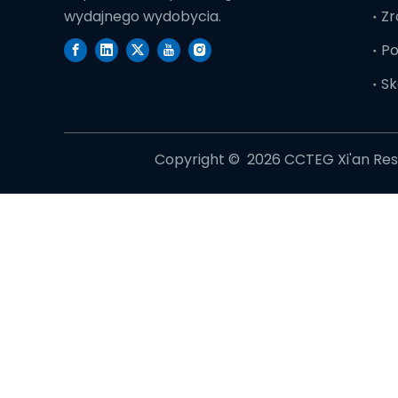
Zr
wydajnego wydobycia.
Po
Sk
Copyright © ️
2026
CCTEG Xi'an Rese