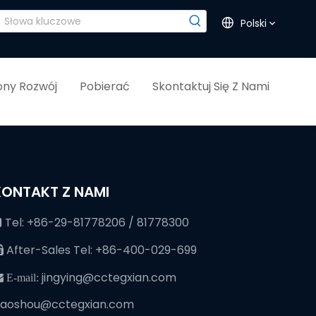
Polski
ny Rozwój
Pobierać
Skontaktuj Się Z Nami
KONTAKT Z NAMI
Tel: +86-29-81778206 / 81778300

After-Sales Tel: +86-400-029-699

jingying@cctegxian.com
 E-mail:
iaoshou@cctegxian.com