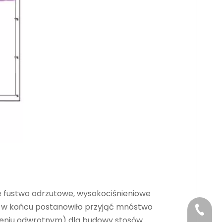
e fustwo odrzutowe, wysokociśnieniowe
, w końcu postanowiło przyjąć mnóstwo
+86-29
ążeniu odwrotnym) dla budowy stosów.