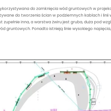
wykorzystywana do zamknięcia wód gruntowych w projekci
stywane do tworzenia ścian w podziemnych kablach i linii
st zupełnie inna, a warstwa żwiru jest gruba, duża pod w
ód gruntowych. Ponadto istnieją linie wysokiego napięci