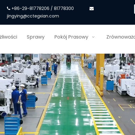
+86-29-81778206 / 81778300


jingying@cctegxian.com
liwości
Sprawy
Pokój Prasowy
Zrównoważo