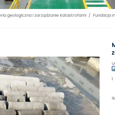
eria geologiczna i zarządzanie katastrofami
/
Fundacja in
U
1
I