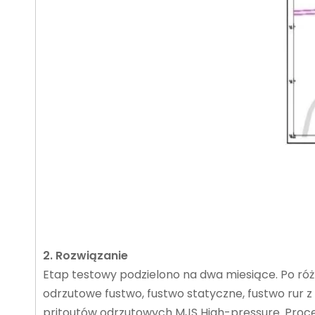
2. Rozwiązanie
Etap testowy podzielono na dwa miesiące. Po ró
odrzutowe fustwo, fustwo statyczne, fustwo rur
pritoutów odrzutowych MJS High-pressure. Proce