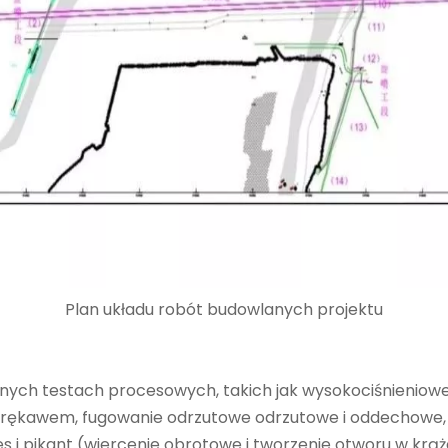
Plan układu robót budowlanych projektu
żnych testach procesowych, takich jak wysokociśnieniow
 z rękawem, fugowanie odrzutowe odrzutowe i oddechowe
s i pikant (wiercenie obrotowe i tworzenie otworu w kr