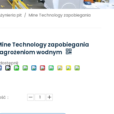
żynieria pit
/
Mine Technology zapobiegania
Mine Technology zapobiegania
zagrożeniom wodnym
dostępnij:
lość：