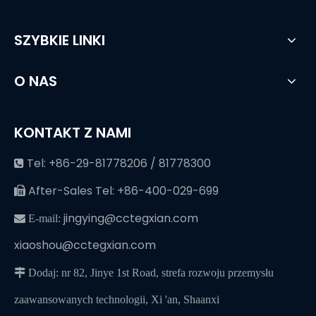
SZYBKIE LINKI
O NAS
KONTAKT Z NAMI
Tel: +86-29-81778206 / 81778300

After-Sales Tel: +86-400-029-699

jingying@cctegxian.com
 E-mail:
xiaoshou@cctegxian.com
 Dodaj: nr 82, Jinye 1st Road, strefa rozwoju przemysłu
zaawansowanych technologii, Xi 'an, Shaanxi