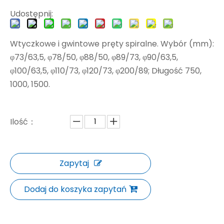
Udostępnij:
Wtyczkowe i gwintowe pręty spiralne. Wybór (mm):
φ73/63,5, φ78/50, φ88/50, φ89/73, φ90/63,5,
φ100/63,5, φ110/73, φ120/73, φ200/89; Długość 750,
1000, 1500.
Ilość：
Zapytaj
Dodaj do koszyka zapytań