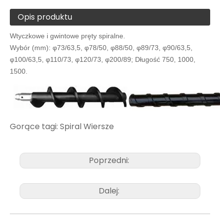
Opis produktu
Wtyczkowe i gwintowe pręty spiralne.
Wybór (mm): φ73/63,5, φ78/50, φ88/50, φ89/73, φ90/63,5,
φ100/63,5, φ110/73, φ120/73, φ200/89; Długość 750, 1000,
1500.
Gorące tagi: Spiral Wiersze
Poprzedni:
Dalej: